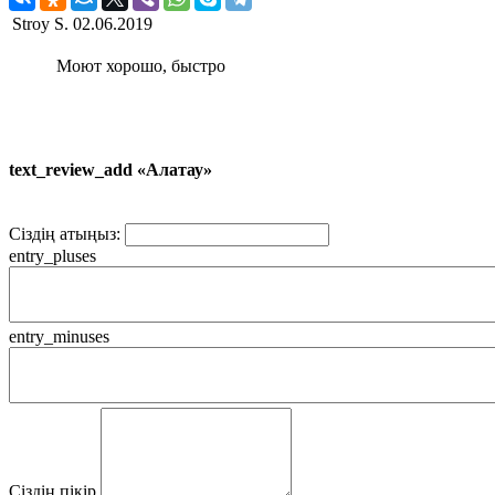
Stroy S.
02.06.2019
Моют хорошо, быстро
text_review_add «Алатау»
Сіздің атыңыз:
entry_pluses
entry_minuses
Сіздің пікір