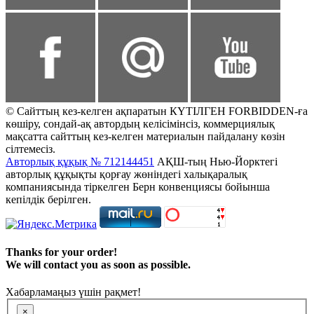
© Сайттың кез-келген ақпаратын КҮТІЛГЕН FORBIDDEN-ға
көшіру, сондай-ақ автордың келісімінсіз, коммерциялық
мақсатта сайттың кез-келген материалын пайдалану көзін
сілтемесіз.
Авторлық құқық № 712144451
АҚШ-тың Нью-Йорктегі
авторлық құқықты қорғау жөніндегі халықаралық
компаниясында тіркелген Берн конвенциясы бойынша
кепілдік берілген.
Thanks for your order!
We will contact you as soon as possible.
Хабарламаңыз үшін рақмет!
×