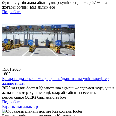
бұзғаны үшін жаңа айыппұлдар күшіне енді, олар 6,1% - ға
жоғары болды. Бұл айлық есе
Подробнее
15.01.2025
1885
Қазақстанда ақылы жолдарды пайдаланғаны үшін тарифтер
жаңартылды
2025 жылдан бастап Қазақстанда ақылы жолдармен жүру үшін
жаңа тарифтер күшіне енді, олар ай сайынғы есептік
көрсеткішке (АЕК) байланысты бол
Подробнее
Барлық жаңалықтар
Все автомобильные компании Казахстана