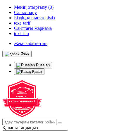
Менің отырғызу (0)
Салыстыру
Біздің қызметтеріміз
text_tarif
Сайттағы жарнама
text_faq
Жеке кабинетіне
Язык
Russian
Қазақ
Қаланы таңдаңыз