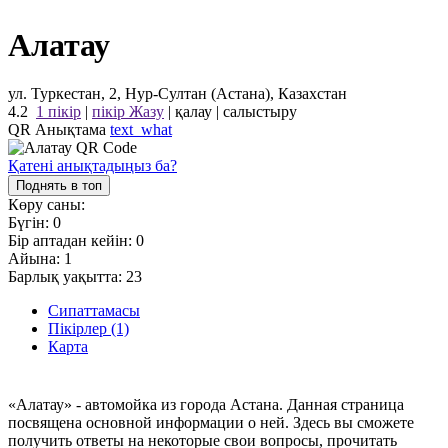
Алатау
ул. Туркестан, 2, Нур-Султан (Астана), Казахстан
4.2
1 пікір
|
пікір Жазу
|
қалау
|
салыстыру
QR Анықтама
text_what
Қатені анықтадыңыз ба?
Поднять в топ
Көру саны:
Бүгін:
0
Бір аптадан кейін:
0
Айына:
1
Барлық уақытта:
23
Сипаттамасы
Пікірлер (1)
Карта
«Алатау» - автомойка из города Астана. Данная страница
посвящена основной информации о ней. Здесь вы сможете
получить ответы на некоторые свои вопросы, прочитать