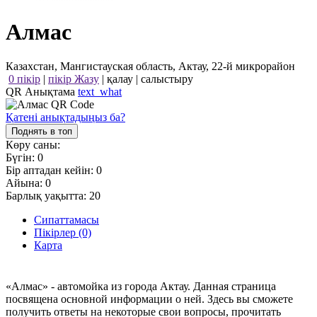
Алмас
Казахстан, Мангистауская область, Актау, 22-й микрорайон
0 пікір
|
пікір Жазу
|
қалау
|
салыстыру
QR Анықтама
text_what
Қатені анықтадыңыз ба?
Поднять в топ
Көру саны:
Бүгін:
0
Бір аптадан кейін:
0
Айына:
0
Барлық уақытта:
20
Сипаттамасы
Пікірлер (0)
Карта
«Алмас» - автомойка из города Актау. Данная страница
посвящена основной информации о ней. Здесь вы сможете
получить ответы на некоторые свои вопросы, прочитать