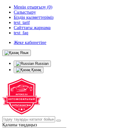
Менің отырғызу (0)
Салыстыру
Біздің қызметтеріміз
text_tarif
Сайттағы жарнама
text_faq
Жеке кабинетіне
Язык
Russian
Қазақ
Қаланы таңдаңыз