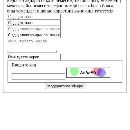
Берілген ақпаратта қате немесе қате тапсаңыз, мекеменің
мекен-жайы немесе телефон нөмірі өзгертілген болса,
оны төмендегі пішінде көрсетіңіз және оны түзетеміз.
Введите код
Модераторға жіберу