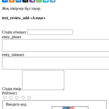
Жоқ пікірлер бұл тауар.
text_review_add «Алмас»
Сіздің атыңыз:
entry_pluses
entry_minuses
Сіздің пікір
Рейтингі
Введите код