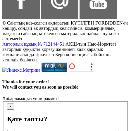
© Сайттың кез-келген ақпаратын КҮТІЛГЕН FORBIDDEN-ға
көшіру, сондай-ақ автордың келісімінсіз, коммерциялық
мақсатта сайттың кез-келген материалын пайдалану көзін
сілтемесіз.
Авторлық құқық № 712144451
АҚШ-тың Нью-Йорктегі
авторлық құқықты қорғау жөніндегі халықаралық
компаниясында тіркелген Берн конвенциясы бойынша
кепілдік берілген.
Thanks for your order!
We will contact you as soon as possible.
Хабарламаңыз үшін рақмет!
×
Қате тапты?