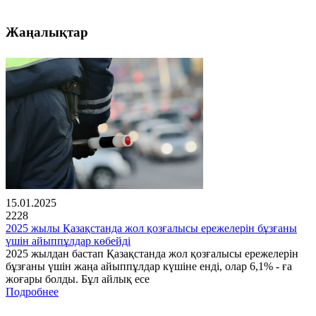
Жаңалықтар
15.01.2025
2228
2025 жылы Қазақстанда жол қозғалысы ережелерін бұзғаны
үшін айыппұлдар көбейді
2025 жылдан бастап Қазақстанда жол қозғалысы ережелерін
бұзғаны үшін жаңа айыппұлдар күшіне енді, олар 6,1% - ға
жоғары болды. Бұл айлық есе
Подробнее