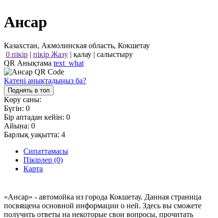
Ансар
Казахстан, Акмолинская область, Кокшетау
0 пікір
|
пікір Жазу
|
қалау
|
салыстыру
QR Анықтама
text_what
Қатені анықтадыңыз ба?
Поднять в топ
Көру саны:
Бүгін:
0
Бір аптадан кейін:
0
Айына:
0
Барлық уақытта:
4
Сипаттамасы
Пікірлер (0)
Карта
«Ансар» - автомойка из города Кокшетау. Данная страница
посвящена основной информации о ней. Здесь вы сможете
получить ответы на некоторые свои вопросы, прочитать