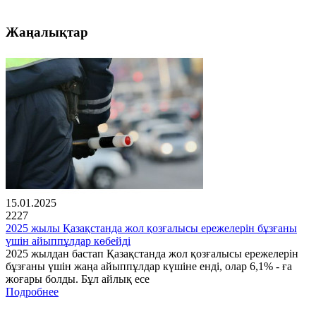
Жаңалықтар
15.01.2025
2227
2025 жылы Қазақстанда жол қозғалысы ережелерін бұзғаны
үшін айыппұлдар көбейді
2025 жылдан бастап Қазақстанда жол қозғалысы ережелерін
бұзғаны үшін жаңа айыппұлдар күшіне енді, олар 6,1% - ға
жоғары болды. Бұл айлық есе
Подробнее