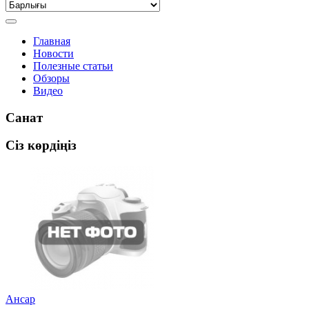
Главная
Новости
Полезные статьи
Обзоры
Видео
Санат
Сіз көрдіңіз
Ансар