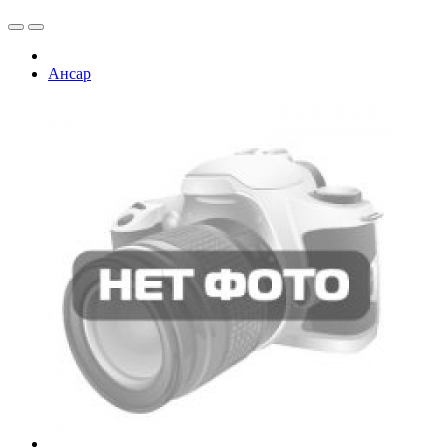
Ансар