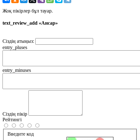
Жоқ пікірлер бұл тауар.
text_review_add «Ансар»
Сіздің атыңыз:
entry_pluses
entry_minuses
Сіздің пікір
Рейтингі
Введите код