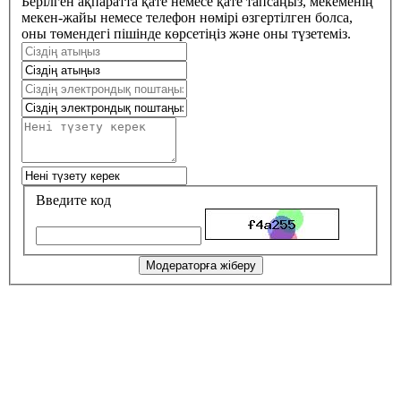
Берілген ақпаратта қате немесе қате тапсаңыз, мекеменің
мекен-жайы немесе телефон нөмірі өзгертілген болса,
оны төмендегі пішінде көрсетіңіз және оны түзетеміз.
Введите код
Модераторға жіберу