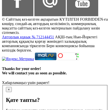
© Сайттың кез-келген ақпаратын КҮТІЛГЕН FORBIDDEN-ға
көшіру, сондай-ақ автордың келісімінсіз, коммерциялық
мақсатта сайттың кез-келген материалын пайдалану көзін
сілтемесіз.
Авторлық құқық № 712144451
АҚШ-тың Нью-Йорктегі
авторлық құқықты қорғау жөніндегі халықаралық
компаниясында тіркелген Берн конвенциясы бойынша
кепілдік берілген.
Thanks for your order!
We will contact you as soon as possible.
Хабарламаңыз үшін рақмет!
×
Қате тапты?