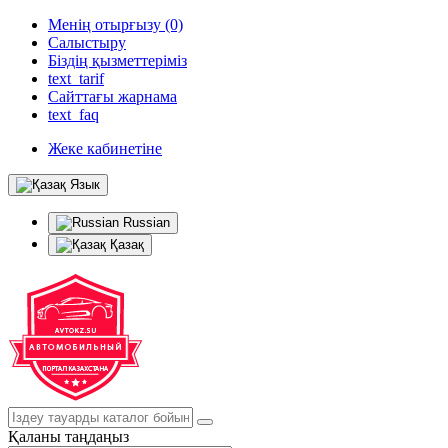
Менің отырғызу (0)
Салыстыру
Біздің қызметтеріміз
text_tarif
Сайттағы жарнама
text_faq
Жеке кабинетіне
Язык
Russian
Қазақ
Қаланы таңдаңыз