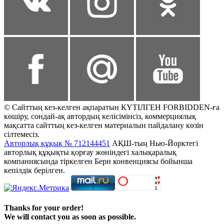
© Сайттың кез-келген ақпаратын КҮТІЛГЕН FORBIDDEN-ға
көшіру, сондай-ақ автордың келісімінсіз, коммерциялық
мақсатта сайттың кез-келген материалын пайдалану көзін
сілтемесіз.
Авторлық құқық № 712144451
АҚШ-тың Нью-Йорктегі
авторлық құқықты қорғау жөніндегі халықаралық
компаниясында тіркелген Берн конвенциясы бойынша
кепілдік берілген.
Thanks for your order!
We will contact you as soon as possible.