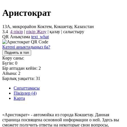
Аристократ
13А, микрорайон Коктем, Кокшетау, Казахстан
3.4
4 пікір
|
пікір Жазу
|
қалау
|
салыстыру
QR Анықтама
text_what
Қатені анықтадыңыз ба?
Поднять в топ
Көру саны:
Бүгін:
0
Бір аптадан кейін:
2
Айына:
2
Барлық уақытта:
31
Сипаттамасы
Пікірлер (4)
Карта
«Аристократ» - автомойка из города Кокшетау. Данная
страница посвящена основной информации о ней. Здесь вы
сможете получить ответы на некоторые свои вопросы,