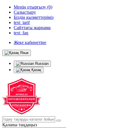
Менің отырғызу (0)
Салыстыру
Біздің қызметтеріміз
text_tarif
Сайттағы жарнама
text_faq
Жеке кабинетіне
Язык
Russian
Қазақ
Қаланы таңдаңыз