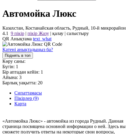
Автомойка Люкс
Казахстан, Костанайская область, Рудный, 10-й микрорайон
4.1
9 пікір
|
пікір Жазу
|
қалау
|
салыстыру
QR Анықтама
text_what
Қатені анықтадыңыз ба?
Поднять в топ
Көру саны:
Бүгін:
1
Бір аптадан кейін:
1
Айына:
3
Барлық уақытта:
20
Сипаттамасы
Пікірлер (9)
Карта
«Автомойка Люкс» - автомойка из города Рудный. Данная
страница посвящена основной информации о ней. Здесь вы
сможете получить ответы на некоторые свои вопросы,