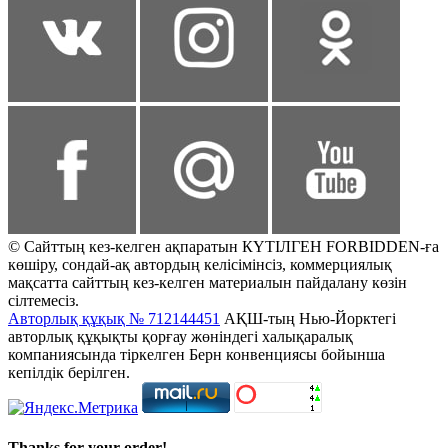
© Сайттың кез-келген ақпаратын КҮТІЛГЕН FORBIDDEN-ға
көшіру, сондай-ақ автордың келісімінсіз, коммерциялық
мақсатта сайттың кез-келген материалын пайдалану көзін
сілтемесіз.
Авторлық құқық № 712144451
АҚШ-тың Нью-Йорктегі
авторлық құқықты қорғау жөніндегі халықаралық
компаниясында тіркелген Берн конвенциясы бойынша
кепілдік берілген.
Thanks for your order!