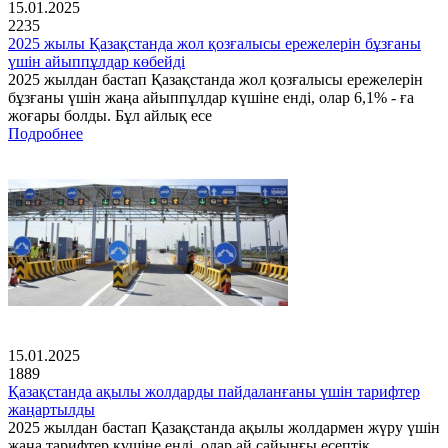
15.01.2025
2235
2025 жылы Қазақстанда жол қозғалысы ережелерін бұзғаны
үшін айыппұлдар көбейді
2025 жылдан бастап Қазақстанда жол қозғалысы ережелерін
бұзғаны үшін жаңа айыппұлдар күшіне енді, олар 6,1% - ға
жоғары болды. Бұл айлық есе
Подробнее
15.01.2025
1889
Қазақстанда ақылы жолдарды пайдаланғаны үшін тарифтер
жаңартылды
2025 жылдан бастап Қазақстанда ақылы жолдармен жүру үшін
жаңа тарифтер күшіне енді, олар ай сайынғы есептік