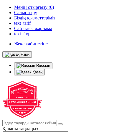
Менің отырғызу (0)
Салыстыру
Біздің қызметтеріміз
text_tarif
Сайттағы жарнама
text_faq
Жеке кабинетіне
Язык
Russian
Қазақ
Қаланы таңдаңыз