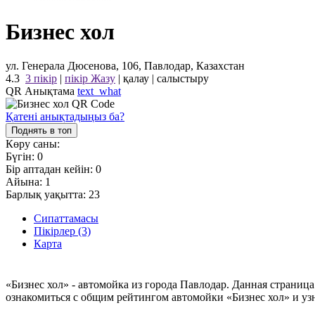
Бизнес хол
ул. Генерала Дюсенова, 106, Павлодар, Казахстан
4.3
3 пікір
|
пікір Жазу
|
қалау
|
салыстыру
QR Анықтама
text_what
Қатені анықтадыңыз ба?
Поднять в топ
Көру саны:
Бүгін:
0
Бір аптадан кейін:
0
Айына:
1
Барлық уақытта:
23
Сипаттамасы
Пікірлер (3)
Карта
«Бизнес хол» - автомойка из города Павлодар. Данная страниц
ознакомиться с общим рейтингом автомойки «Бизнес хол» и узн