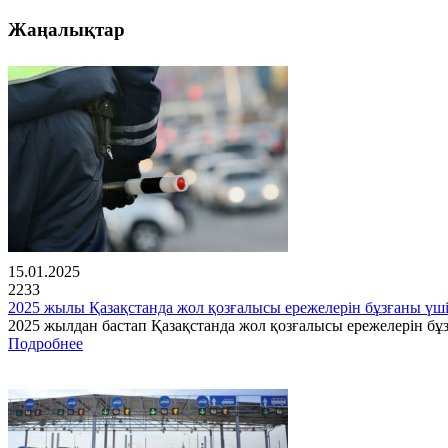
Жаңалықтар
15.01.2025
2233
2025 жылы Қазақстанда жол қозғалысы ережелерін бұзғаны үш
2025 жылдан бастап Қазақстанда жол қозғалысы ережелерін бұз
Подробнее