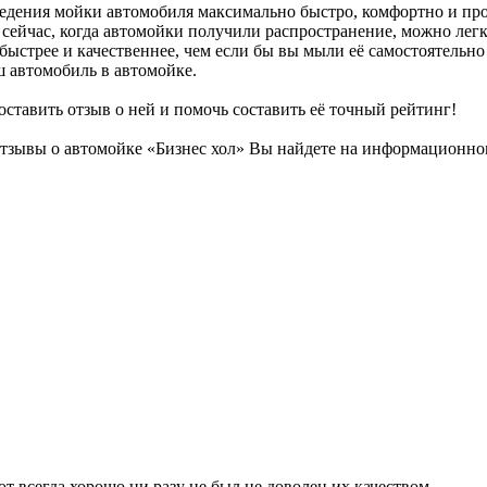
едения мойки автомобиля максимально быстро, комфортно и про
сейчас, когда автомойки получили распространение, можно легко
быстрее и качественнее, чем если бы вы мыли её самостоятельно
аш автомобиль в автомойке.
оставить отзыв о ней и помочь составить её точный рейтинг!
тзывы о автомойке «Бизнес хол» Вы найдете на информационном
т всегда хорошо ни разу не был не доволен их качеством.