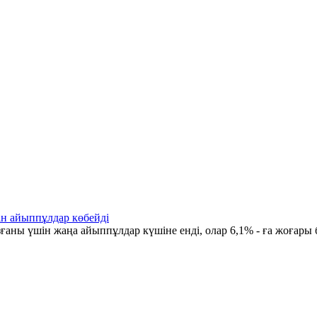
ін айыппұлдар көбейді
ғаны үшін жаңа айыппұлдар күшіне енді, олар 6,1% - ға жоғары 