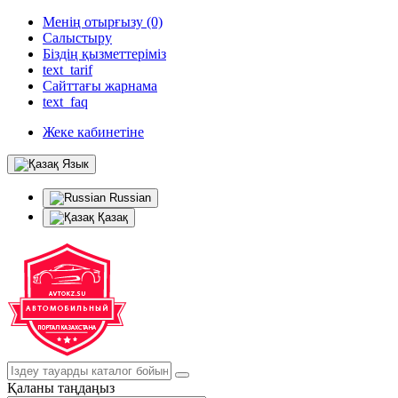
Менің отырғызу (0)
Салыстыру
Біздің қызметтеріміз
text_tarif
Сайттағы жарнама
text_faq
Жеке кабинетіне
Язык
Russian
Қазақ
Қаланы таңдаңыз