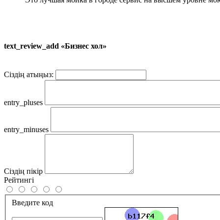
text_review_add «Бизнес хол»
Сіздің атыңыз:
entry_pluses
entry_minuses
Сіздің пікір
Рейтингі
Введите код