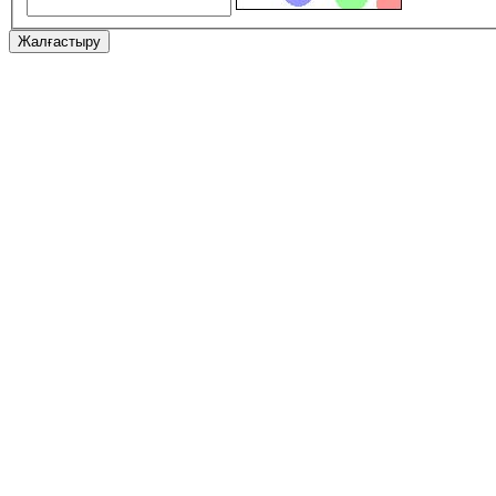
Жалғастыру