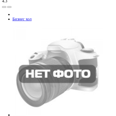
4.3
Бизнес хол