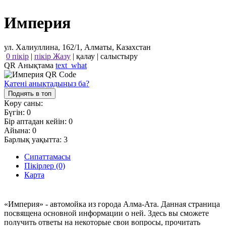
Империя
ул. Халиуллина, 162/1, Алматы, Казахстан
0 пікір
|
пікір Жазу
|
қалау
|
салыстыру
QR Анықтама
text_what
Қатені анықтадыңыз ба?
Поднять в топ
Көру саны:
Бүгін:
0
Бір аптадан кейін:
0
Айына:
0
Барлық уақытта:
3
Сипаттамасы
Пікірлер (0)
Карта
«Империя» - автомойка из города Алма-Ата. Данная страница
посвящена основной информации о ней. Здесь вы сможете
получить ответы на некоторые свои вопросы, прочитать