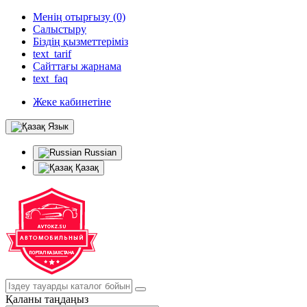
Менің отырғызу (0)
Салыстыру
Біздің қызметтеріміз
text_tarif
Сайттағы жарнама
text_faq
Жеке кабинетіне
Язык
Russian
Қазақ
Қаланы таңдаңыз