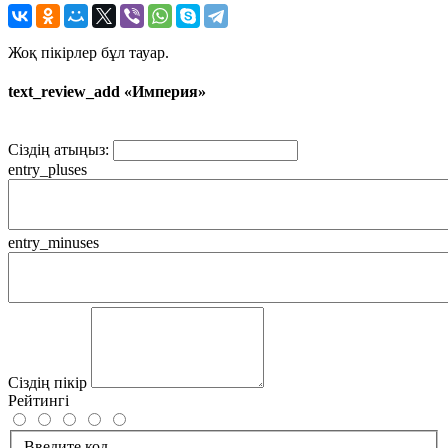
Жоқ пікірлер бұл тауар.
text_review_add «Империя»
Сіздің атыңыз:
entry_pluses
entry_minuses
Сіздің пікір
Рейтингі
Введите код