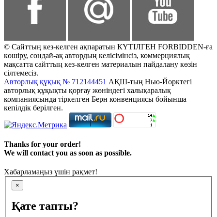
© Сайттың кез-келген ақпаратын КҮТІЛГЕН FORBIDDEN-ға
көшіру, сондай-ақ автордың келісімінсіз, коммерциялық
мақсатта сайттың кез-келген материалын пайдалану көзін
сілтемесіз.
Авторлық құқық № 712144451
АҚШ-тың Нью-Йорктегі
авторлық құқықты қорғау жөніндегі халықаралық
компаниясында тіркелген Берн конвенциясы бойынша
кепілдік берілген.
Thanks for your order!
We will contact you as soon as possible.
Хабарламаңыз үшін рақмет!
×
Қате тапты?