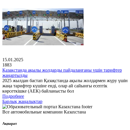
15.01.2025
1883
Қазақстанда ақылы жолдарды пайдаланғаны үшін тарифтер
жаңартылды
2025 жылдан бастап Қазақстанда ақылы жолдармен жүру үшін
жаңа тарифтер күшіне енді, олар ай сайынғы есептік
көрсеткішке (АЕК) байланысты бол
Подробнее
Барлық жаңалықтар
Все автомобильные компании Казахстана
Ақпарат