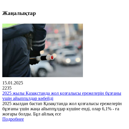
Жаңалықтар
15.01.2025
2235
2025 жылы Қазақстанда жол қозғалысы ережелерін бұзғаны
үшін айыппұлдар көбейді
2025 жылдан бастап Қазақстанда жол қозғалысы ережелерін
бұзғаны үшін жаңа айыппұлдар күшіне енді, олар 6,1% - ға
жоғары болды. Бұл айлық есе
Подробнее