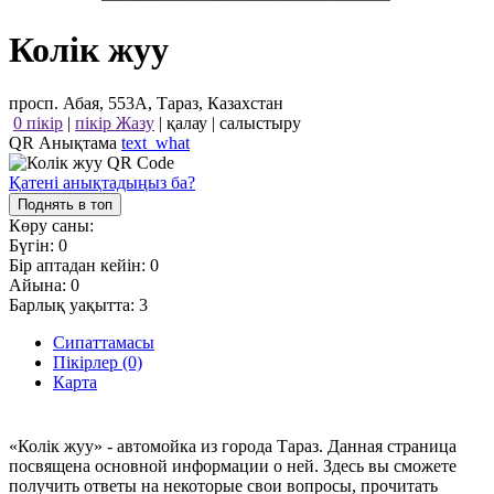
Колiк жуу
просп. Абая, 553А, Тараз, Казахстан
0 пікір
|
пікір Жазу
|
қалау
|
салыстыру
QR Анықтама
text_what
Қатені анықтадыңыз ба?
Поднять в топ
Көру саны:
Бүгін:
0
Бір аптадан кейін:
0
Айына:
0
Барлық уақытта:
3
Сипаттамасы
Пікірлер (0)
Карта
«Колiк жуу» - автомойка из города Тараз. Данная страница
посвящена основной информации о ней. Здесь вы сможете
получить ответы на некоторые свои вопросы, прочитать