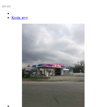
Колiк жуу