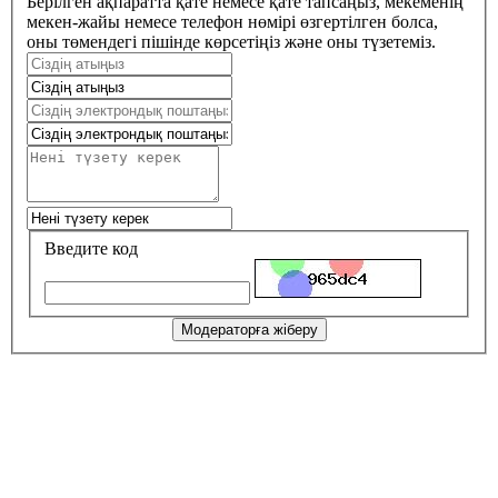
Берілген ақпаратта қате немесе қате тапсаңыз, мекеменің
мекен-жайы немесе телефон нөмірі өзгертілген болса,
оны төмендегі пішінде көрсетіңіз және оны түзетеміз.
Введите код
Модераторға жіберу