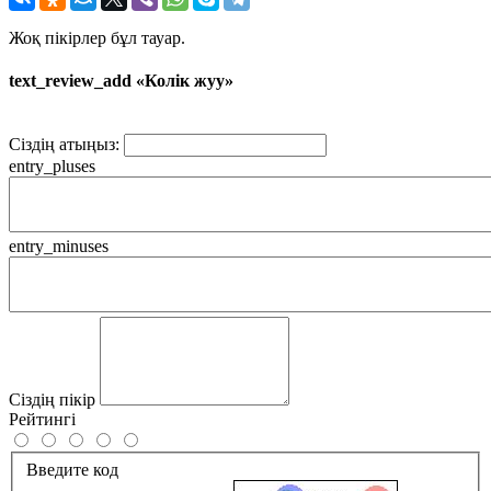
Жоқ пікірлер бұл тауар.
text_review_add «Колiк жуу»
Сіздің атыңыз:
entry_pluses
entry_minuses
Сіздің пікір
Рейтингі
Введите код