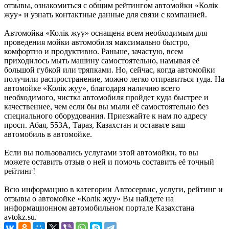
отзывы, ознакомиться с общим рейтингом автомойки «Колiк
жуу» и узнать контактные данные для связи с компанией.
Автомойка «Колiк жуу» оснащена всем необходимым для
проведения мойки автомобиля максимально быстро,
комфортно и продуктивно. Раньше, зачастую, всем
приходилось мыть машину самостоятельно, намывая её
большой губкой или тряпками. Но, сейчас, когда автомойки
получили распространение, можно легко отправиться туда. На
автомойке «Колiк жуу», благодаря наличию всего
необходимого, чистка автомобиля пройдет куда быстрее и
качественнее, чем если бы вы мыли её самостоятельно без
специального оборудования. Приезжайте к нам по адресу
просп. Абая, 553А, Тараз, Казахстан и оставьте ваш
автомобиль в автомойке.
Если вы пользовались услугами этой автомойки, то вы
можете оставить отзыв о ней и помочь составить её точный
рейтинг!
Всю информацию в категории Автосервис, услуги, рейтинг и
отзывы о автомойке «Колiк жуу» Вы найдете на
информационном автомобильном портале Казахстана
avtokz.su.