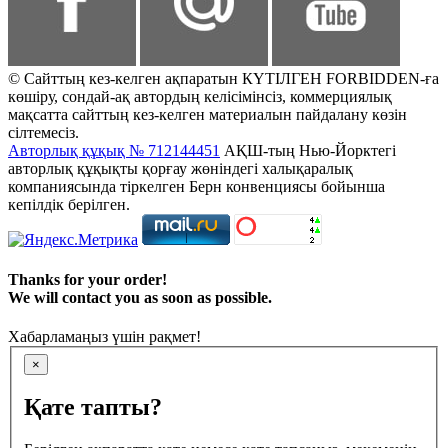
© Сайттың кез-келген ақпаратын КҮТІЛГЕН FORBIDDEN-ға
көшіру, сондай-ақ автордың келісімінсіз, коммерциялық
мақсатта сайттың кез-келген материалын пайдалану көзін
сілтемесіз.
Авторлық құқық № 712144451
АҚШ-тың Нью-Йорктегі
авторлық құқықты қорғау жөніндегі халықаралық
компаниясында тіркелген Берн конвенциясы бойынша
кепілдік берілген.
Thanks for your order!
We will contact you as soon as possible.
Хабарламаңыз үшін рақмет!
×
Қате тапты?