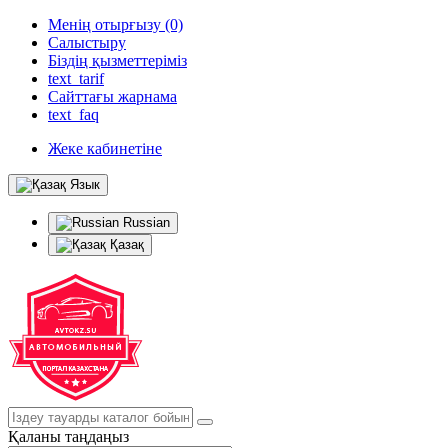
Менің отырғызу (0)
Салыстыру
Біздің қызметтеріміз
text_tarif
Сайттағы жарнама
text_faq
Жеке кабинетіне
Язык
Russian
Қазақ
Қаланы таңдаңыз