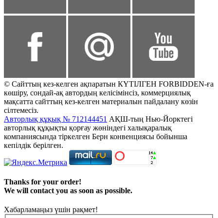
© Сайттың кез-келген ақпаратын КҮТІЛГЕН FORBIDDEN-ға
көшіру, сондай-ақ автордың келісімінсіз, коммерциялық
мақсатта сайттың кез-келген материалын пайдалану көзін
сілтемесіз.
Авторлық құқық № 712144451
АҚШ-тың Нью-Йорктегі
авторлық құқықты қорғау жөніндегі халықаралық
компаниясында тіркелген Берн конвенциясы бойынша
кепілдік берілген.
Thanks for your order!
We will contact you as soon as possible.
Хабарламаңыз үшін рақмет!