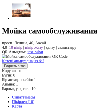
Мойка самообслуживания
просп. Ленина, 40, Аксай
4.0
10 пікір
|
пікір Жазу
|
қалау
|
салыстыру
QR Анықтама
text_what
Қатені анықтадыңыз ба?
Поднять в топ
Көру саны:
Бүгін:
0
Бір аптадан кейін:
1
Айына:
1
Барлық уақытта:
19
Сипаттамасы
Пікірлер (10)
Карта