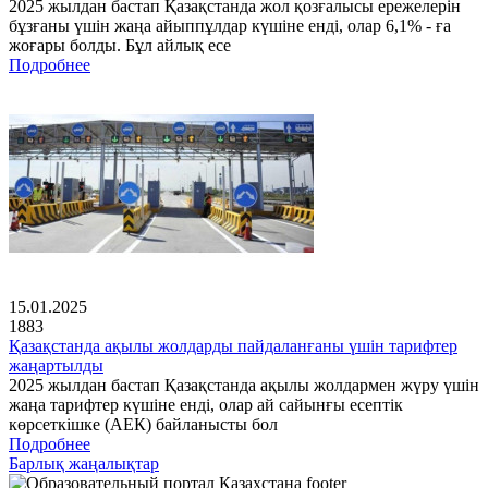
2025 жылдан бастап Қазақстанда жол қозғалысы ережелерін
бұзғаны үшін жаңа айыппұлдар күшіне енді, олар 6,1% - ға
жоғары болды. Бұл айлық есе
Подробнее
15.01.2025
1883
Қазақстанда ақылы жолдарды пайдаланғаны үшін тарифтер
жаңартылды
2025 жылдан бастап Қазақстанда ақылы жолдармен жүру үшін
жаңа тарифтер күшіне енді, олар ай сайынғы есептік
көрсеткішке (АЕК) байланысты бол
Подробнее
Барлық жаңалықтар