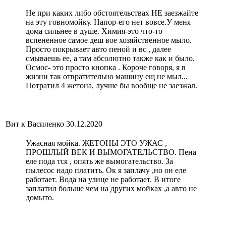
Не при каких либо обстоятельствах НЕ заезжайте
на эту говномойку. Напор-его нет вовсе.У меня
дома сильнее в душе. Химия-это что-то
вспененное самое деш вое хозяйственное мыло.
Просто покрывает авто пеной и вс , далее
смываешь ее, а там абсолютно также как и было.
Осмос- это просто кнопка . Короче говоря, я в
жизни так отвратительно машину ещ не мыл...
Потратил 4 жетона, лучше бы вообще не заезжал.
Вит к Василенко
30.12.2020
Ужасная мойка. ЖЕТОНЫ ЭТО УЖАС ,
ПРОШЛЫЙ ВЕК И ВЫМОГАТЕЛЬСТВО. Пена
еле пода тся , опять же вымогательство. За
пылесос надо платить. Ок я заплачу ,но он еле
работает. Вода на улице не работает. В итоге
заплатил больше чем на других мойках ,а авто не
домыто.