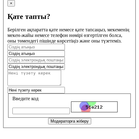
×
Қате тапты?
Берілген ақпаратта қате немесе қате тапсаңыз, мекеменің
мекен-жайы немесе телефон нөмірі өзгертілген болса,
оны төмендегі пішінде көрсетіңіз және оны түзетеміз.
Введите код
Модераторға жіберу