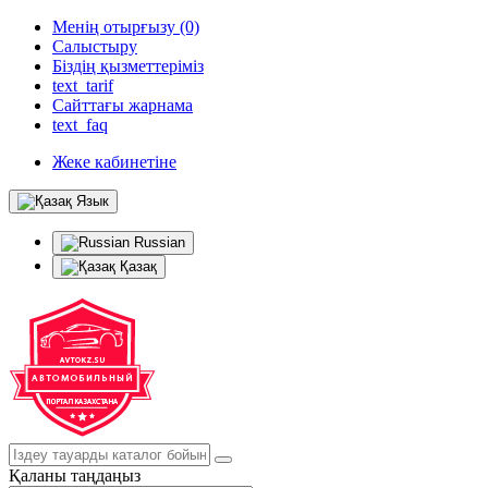
Менің отырғызу (0)
Салыстыру
Біздің қызметтеріміз
text_tarif
Сайттағы жарнама
text_faq
Жеке кабинетіне
Язык
Russian
Қазақ
Қаланы таңдаңыз