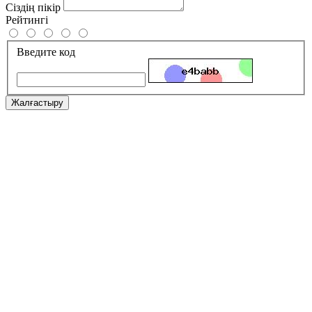
Сіздің пікір
Рейтингі
Введите код
Жалғастыру