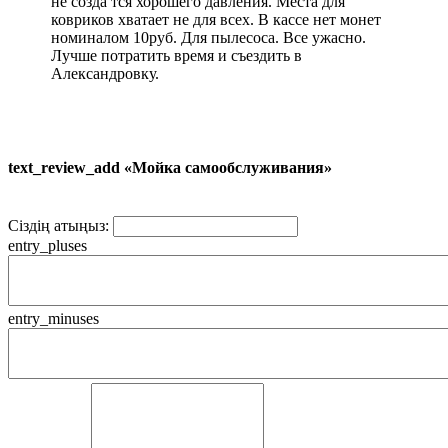
не созда тся хорошего давления. Места для
ковриков хватает не для всех. В кассе нет монет
номиналом 10руб. Для пылесоса. Все ужасно.
Лучше потратить время и съездить в
Александровку.
text_review_add «Мойка самообслуживания»
Сіздің атыңыз:
entry_pluses
entry_minuses