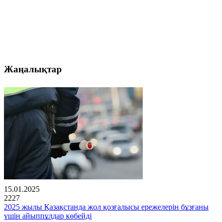
Жаңалықтар
15.01.2025
2227
2025 жылы Қазақстанда жол қозғалысы ережелерін бұзғаны
үшін айыппұлдар көбейді