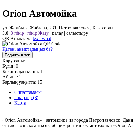
Orion Автомойка
ул. Жамбыла Жабаева, 231, Петропавловск, Казахстан
3.8
3 пікір
|
пікір Жазу
|
қалау
|
салыстыру
QR Анықтама
text_what
Қатені анықтадыңыз ба?
Поднять в топ
Көру саны:
Бүгін:
0
Бір аптадан кейін:
1
Айына:
1
Барлық уақытта:
15
Сипаттамасы
Пікірлер (3)
Карта
«Orion Автомойка» - автомойка из города Петропавловск. Дан
отзывы, ознакомиться с общим рейтингом автомойки «Orion Ав