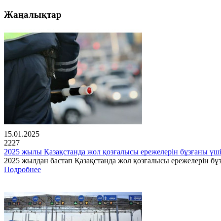
Жаңалықтар
15.01.2025
2227
2025 жылы Қазақстанда жол қозғалысы ережелерін бұзғаны үш
2025 жылдан бастап Қазақстанда жол қозғалысы ережелерін бұз
Подробнее