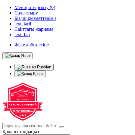
Менің отырғызу (0)
Салыстыру
Біздің қызметтеріміз
text_tarif
Сайттағы жарнама
text_faq
Жеке кабинетіне
Язык
Russian
Қазақ
Қаланы таңдаңыз