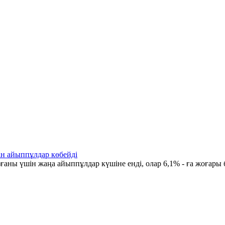
ін айыппұлдар көбейді
ғаны үшін жаңа айыппұлдар күшіне енді, олар 6,1% - ға жоғары 