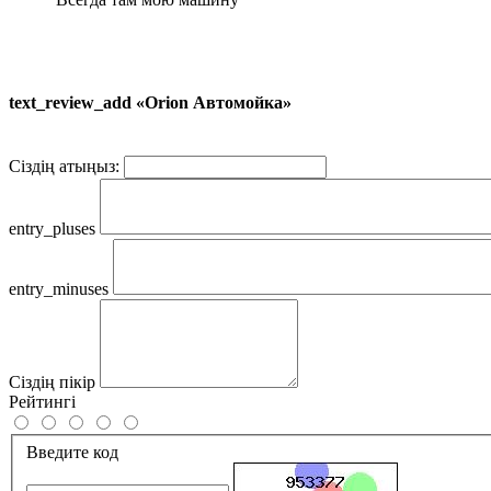
text_review_add «Orion Автомойка»
Сіздің атыңыз:
entry_pluses
entry_minuses
Сіздің пікір
Рейтингі
Введите код