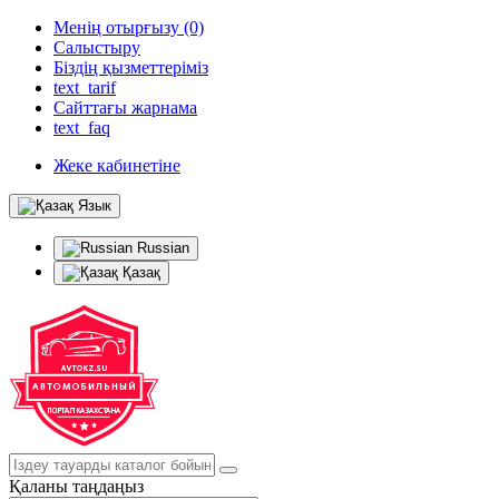
Менің отырғызу (0)
Салыстыру
Біздің қызметтеріміз
text_tarif
Сайттағы жарнама
text_faq
Жеке кабинетіне
Язык
Russian
Қазақ
Қаланы таңдаңыз