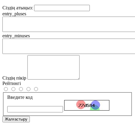
Сіздің атыңыз:
entry_pluses
entry_minuses
Сіздің пікір
Рейтингі
Введите код
Жалғастыру