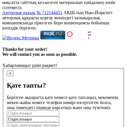
мақсатта сайттың кез-келген материалын пайдалану көзін
сілтемесіз.
Авторлық құқық № 712144451
АҚШ-тың Нью-Йорктегі
авторлық құқықты қорғау жөніндегі халықаралық
компаниясында тіркелген Берн конвенциясы бойынша
кепілдік берілген.
Thanks for your order!
We will contact you as soon as possible.
Хабарламаңыз үшін рақмет!
×
Қате тапты?
Берілген ақпаратта қате немесе қате тапсаңыз, мекеменің
мекен-жайы немесе телефон нөмірі өзгертілген болса,
оны төмендегі пішінде көрсетіңіз және оны түзетеміз.