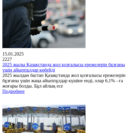
15.01.2025
2227
2025 жылы Қазақстанда жол қозғалысы ережелерін бұзғаны
үшін айыппұлдар көбейді
2025 жылдан бастап Қазақстанда жол қозғалысы ережелерін
бұзғаны үшін жаңа айыппұлдар күшіне енді, олар 6,1% - ға
жоғары болды. Бұл айлық есе
Подробнее