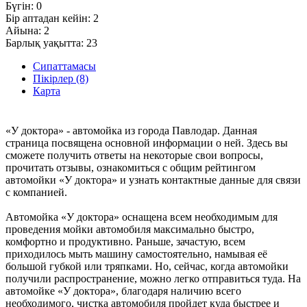
Бүгін:
0
Бір аптадан кейін:
2
Айына:
2
Барлық уақытта:
23
Сипаттамасы
Пікірлер (8)
Карта
«У доктора» - автомойка из города Павлодар. Данная
страница посвящена основной информации о ней. Здесь вы
сможете получить ответы на некоторые свои вопросы,
прочитать отзывы, ознакомиться с общим рейтингом
автомойки «У доктора» и узнать контактные данные для связи
с компанией.
Автомойка «У доктора» оснащена всем необходимым для
проведения мойки автомобиля максимально быстро,
комфортно и продуктивно. Раньше, зачастую, всем
приходилось мыть машину самостоятельно, намывая её
большой губкой или тряпками. Но, сейчас, когда автомойки
получили распространение, можно легко отправиться туда. На
автомойке «У доктора», благодаря наличию всего
необходимого, чистка автомобиля пройдет куда быстрее и