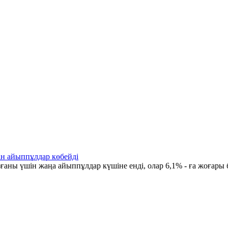
ін айыппұлдар көбейді
ғаны үшін жаңа айыппұлдар күшіне енді, олар 6,1% - ға жоғары 