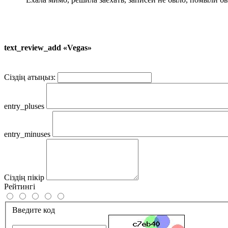
text_review_add «Vegas»
Сіздің атыңыз:
entry_pluses
entry_minuses
Сіздің пікір
Рейтингі
Введите код