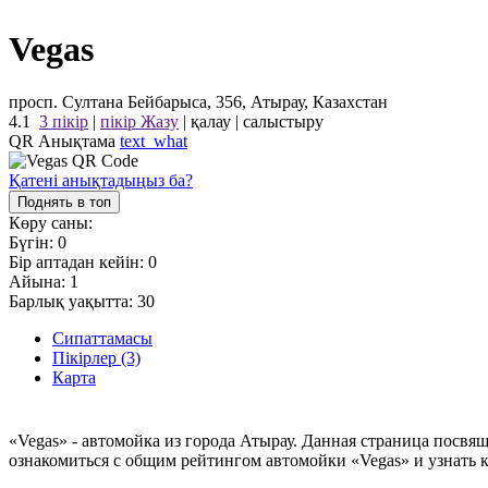
Vegas
просп. Султана Бейбарыса, 356, Атырау, Казахстан
4.1
3 пікір
|
пікір Жазу
|
қалау
|
салыстыру
QR Анықтама
text_what
Қатені анықтадыңыз ба?
Поднять в топ
Көру саны:
Бүгін:
0
Бір аптадан кейін:
0
Айына:
1
Барлық уақытта:
30
Сипаттамасы
Пікірлер (3)
Карта
«Vegas» - автомойка из города Атырау. Данная страница посвя
ознакомиться с общим рейтингом автомойки «Vegas» и узнать к