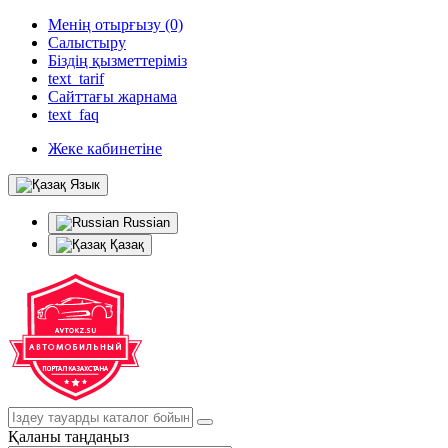
Менің отырғызу (0)
Салыстыру
Біздің қызметтеріміз
text_tarif
Сайттағы жарнама
text_faq
Жеке кабинетіне
Язык
Russian
Қазақ
Қаланы таңдаңыз