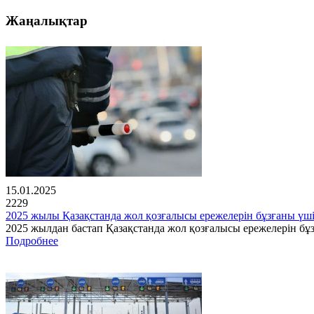
Жаңалықтар
15.01.2025
2229
2025 жылы Қазақстанда жол қозғалысы ережелерін бұзғаны үш
2025 жылдан бастап Қазақстанда жол қозғалысы ережелерін бұз
Подробнее