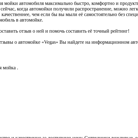
я мойки автомобиля максимально быстро, комфортно и продукти
 сейчас, когда автомойки получили распространение, можно легк
 качественнее, чем если бы вы мыли её самостоятельно без спец
омобиль в автомойке.
оставить отзыв о ней и помочь составить её точный рейтинг!
тзывы о автомойке «Vegas» Вы найдете на информационном авто
я мойка .
ыстро и качественно за доступную цену. Сотрудники вежливые,