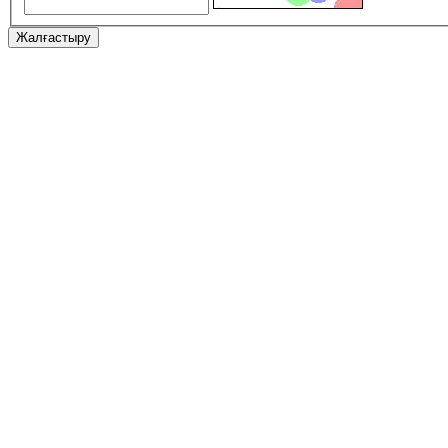
Жалғастыру