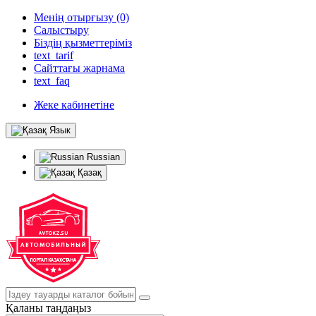
Менің отырғызу (0)
Салыстыру
Біздің қызметтеріміз
text_tarif
Сайттағы жарнама
text_faq
Жеке кабинетіне
Язык
Russian
Қазақ
Қаланы таңдаңыз