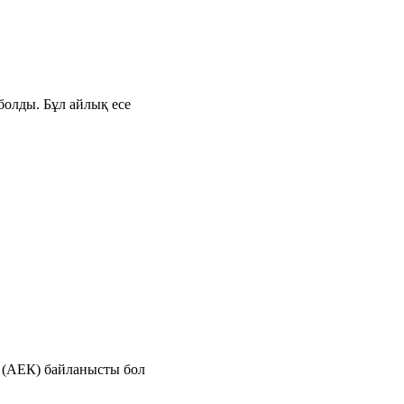
болды. Бұл айлық есе
е (АЕК) байланысты бол