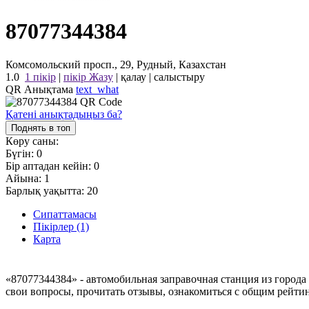
87077344384
Комсомольский просп., 29, Рудный, Казахстан
1.0
1 пікір
|
пікір Жазу
|
қалау
|
салыстыру
QR Анықтама
text_what
Қатені анықтадыңыз ба?
Поднять в топ
Көру саны:
Бүгін:
0
Бір аптадан кейін:
0
Айына:
1
Барлық уақытта:
20
Сипаттамасы
Пікірлер (1)
Карта
«87077344384» - автомобильная заправочная станция из город
свои вопросы, прочитать отзывы, ознакомиться с общим рейти