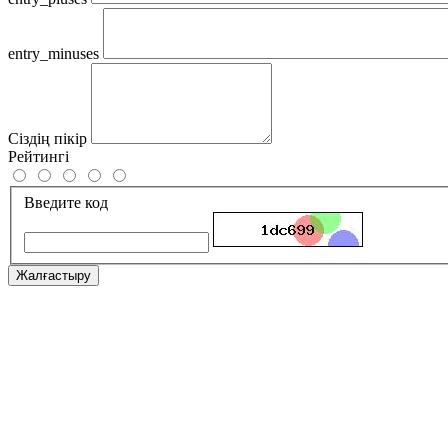
entry_minuses
Сіздің пікір
Рейтингі
Введите код
Жалғастыру