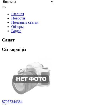
Главная
Новости
Полезные статьи
Обзоры
Видео
Санат
Сіз көрдіңіз
87077344384