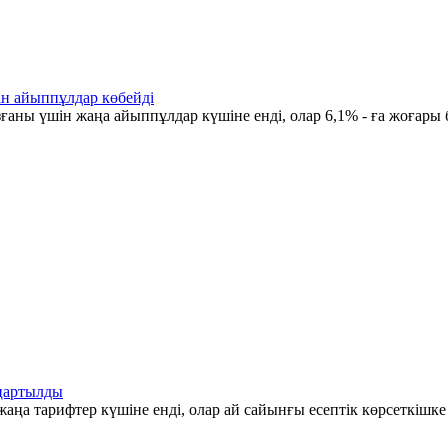
ін айыппұлдар көбейді
ғаны үшін жаңа айыппұлдар күшіне енді, олар 6,1% - ға жоғары 
аңартылды
аңа тарифтер күшіне енді, олар ай сайынғы есептік көрсеткішк