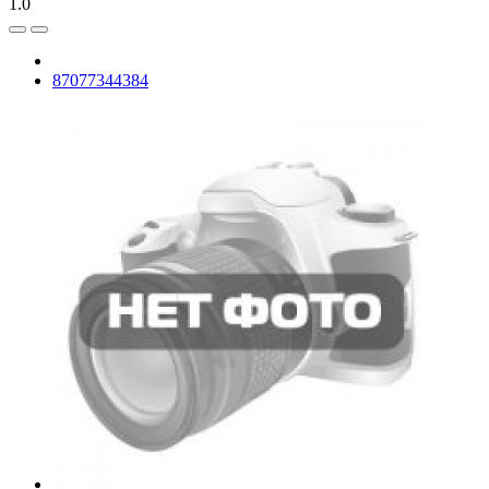
1.0
87077344384