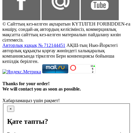
© Сайттың кез-келген ақпаратын КҮТІЛГЕН FORBIDDEN-ға
көшіру, сондай-ақ автордың келісімінсіз, коммерциялық
мақсатта сайттың кез-келген материалын пайдалану көзін
сілтемесіз.
Авторлық құқық № 712144451
АҚШ-тың Нью-Йорктегі
авторлық құқықты қорғау жөніндегі халықаралық
компаниясында тіркелген Берн конвенциясы бойынша
кепілдік берілген.
Thanks for your order!
We will contact you as soon as possible.
Хабарламаңыз үшін рақмет!
×
Қате тапты?