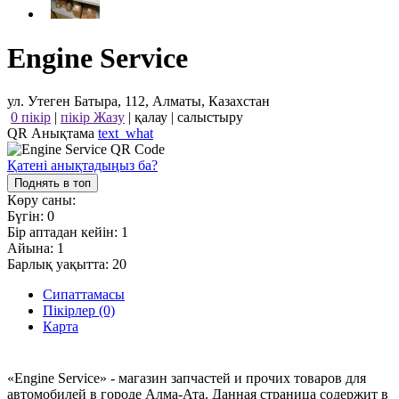
Engine Service
ул. Утеген Батыра, 112, Алматы, Казахстан
0 пікір
|
пікір Жазу
|
қалау
|
салыстыру
QR Анықтама
text_what
Қатені анықтадыңыз ба?
Поднять в топ
Көру саны:
Бүгін:
0
Бір аптадан кейін:
1
Айына:
1
Барлық уақытта:
20
Сипаттамасы
Пікірлер (0)
Карта
«Engine Service» - магазин запчастей и прочих товаров для
автомобилей в городе Алма-Ата. Данная страница содержит в