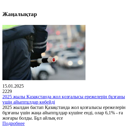
Жаңалықтар
15.01.2025
2229
2025 жылы Қазақстанда жол қозғалысы ережелерін бұзғаны
үшін айыппұлдар көбейді
2025 жылдан бастап Қазақстанда жол қозғалысы ережелерін
бұзғаны үшін жаңа айыппұлдар күшіне енді, олар 6,1% - ға
жоғары болды. Бұл айлық есе
Подробнее