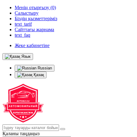
Менің отырғызу (0)
Салыстыру
Біздің қызметтеріміз
text_tarif
Сайттағы жарнама
text_faq
Жеке кабинетіне
Язык
Russian
Қазақ
Қаланы таңдаңыз