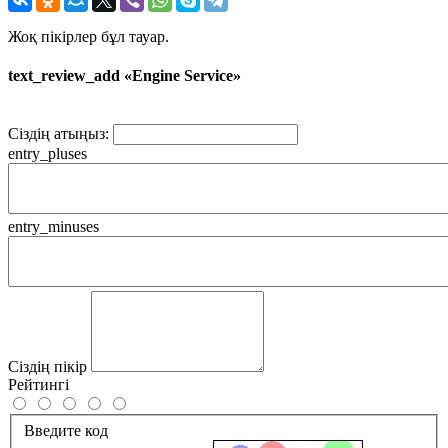
Жоқ пікірлер бұл тауар.
text_review_add «Engine Service»
Сіздің атыңыз:
entry_pluses
entry_minuses
Сіздің пікір
Рейтингі
Введите код