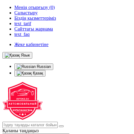
Менің отырғызу (0)
Салыстыру
Біздің қызметтеріміз
text_tarif
Сайттағы жарнама
text_faq
Жеке кабинетіне
Язык
Russian
Қазақ
Қаланы таңдаңыз