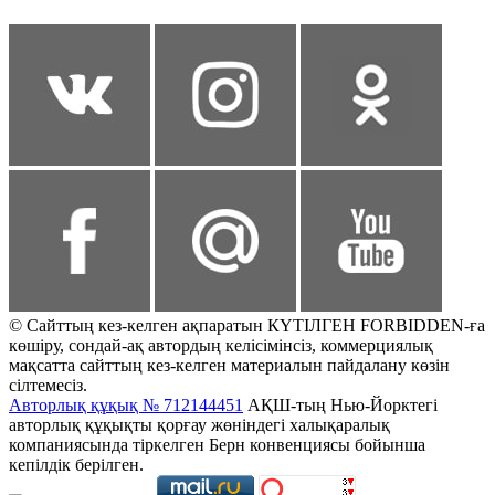
© Сайттың кез-келген ақпаратын КҮТІЛГЕН FORBIDDEN-ға
көшіру, сондай-ақ автордың келісімінсіз, коммерциялық
мақсатта сайттың кез-келген материалын пайдалану көзін
сілтемесіз.
Авторлық құқық № 712144451
АҚШ-тың Нью-Йорктегі
авторлық құқықты қорғау жөніндегі халықаралық
компаниясында тіркелген Берн конвенциясы бойынша
кепілдік берілген.