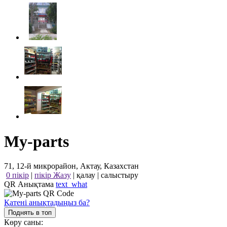
My-parts
71, 12-й микрорайон, Актау, Казахстан
0 пікір
|
пікір Жазу
|
қалау
|
салыстыру
QR Анықтама
text_what
Қатені анықтадыңыз ба?
Поднять в топ
Көру саны: