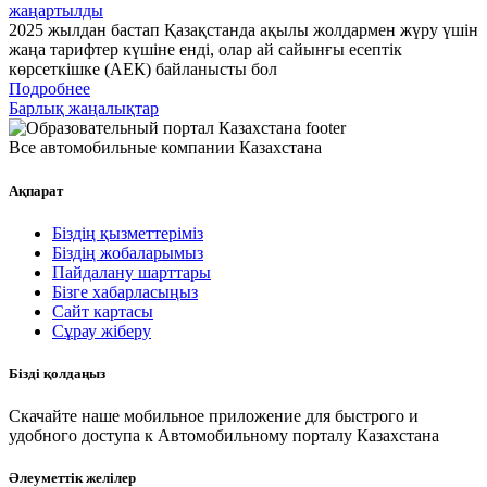
жаңартылды
2025 жылдан бастап Қазақстанда ақылы жолдармен жүру үшін
жаңа тарифтер күшіне енді, олар ай сайынғы есептік
көрсеткішке (АЕК) байланысты бол
Подробнее
Барлық жаңалықтар
Все автомобильные компании Казахстана
Ақпарат
Біздің қызметтеріміз
Біздің жобаларымыз
Пайдалану шарттары
Бізге хабарласыңыз
Сайт картасы
Сұрау жіберу
Бізді қолдаңыз
Скачайте наше мобильное приложение для быстрого и
удобного доступа к Автомобильному порталу Казахстана
Әлеуметтік желілер