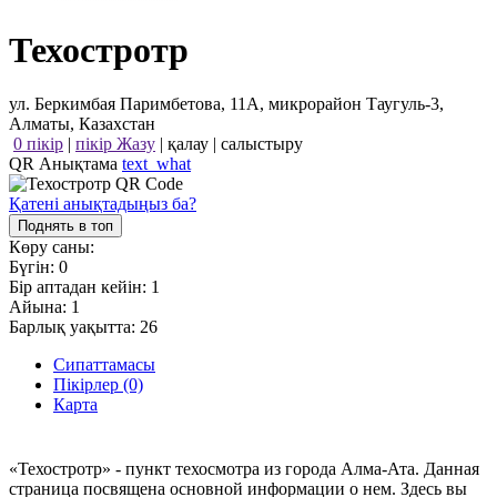
Техостротр
ул. Беркимбая Паримбетова, 11А, микрорайон Таугуль-3,
Алматы, Казахстан
0 пікір
|
пікір Жазу
|
қалау
|
салыстыру
QR Анықтама
text_what
Қатені анықтадыңыз ба?
Поднять в топ
Көру саны:
Бүгін:
0
Бір аптадан кейін:
1
Айына:
1
Барлық уақытта:
26
Сипаттамасы
Пікірлер (0)
Карта
«Техостротр» - пункт техосмотра из города Алма-Ата. Данная
страница посвящена основной информации о нем. Здесь вы