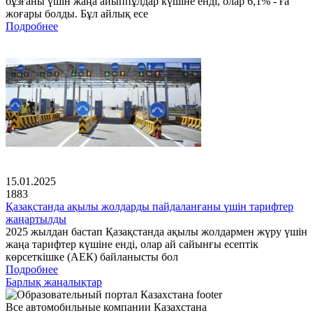
бұзғаны үшін жаңа айыппұлдар күшіне енді, олар 6,1% - ға
жоғары болды. Бұл айлық есе
Подробнее
15.01.2025
1883
Қазақстанда ақылы жолдарды пайдаланғаны үшін тарифтер
жаңартылды
2025 жылдан бастап Қазақстанда ақылы жолдармен жүру үшін
жаңа тарифтер күшіне енді, олар ай сайынғы есептік
көрсеткішке (АЕК) байланысты бол
Подробнее
Барлық жаңалықтар
Все автомобильные компании Казахстана