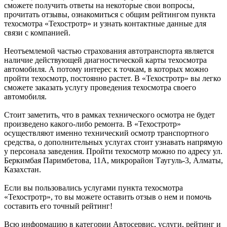
сможете получить ответы на некоторые свои вопросы,
прочитать отзывы, ознакомиться с общим рейтингом пункта
техосмотра «Техостротр» и узнать контактные данные для
связи с компанией.
Неотъемлемой частью страхования автотранспорта является
наличие действующей диагностической карты техосмотра
автомобиля. А потому интерес к точкам, в которых можно
пройти техосмотр, постоянно растет. В «Техостротр» вы легко
сможете заказать услугу проведения техосмотра своего
автомобиля.
Стоит заметить, что в рамках технического осмотра не будет
произведено какого-либо ремонта. В «Техостротр»
осуществляют именно технический осмотр транспортного
средства, о дополнительных услугах стоит узнавать напрямую
у персонала заведения. Пройти техосмотр можно по адресу ул.
Беркимбая Паримбетова, 11А, микрорайон Таугуль-3, Алматы,
Казахстан.
Если вы пользовались услугами пункта техосмотра
«Техостротр», то вы можете оставить отзыв о нем и помочь
составить его точный рейтинг!
Всю информацию в категории Автосервис, услуги, рейтинг и