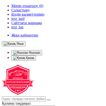
Менің отырғызу (0)
Салыстыру
Біздің қызметтеріміз
text_tarif
Сайттағы жарнама
text_faq
Жеке кабинетіне
Язык
Russian
Қазақ
Қаланы таңдаңыз