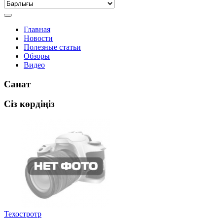
Главная
Новости
Полезные статьи
Обзоры
Видео
Санат
Сіз көрдіңіз
Техостротр