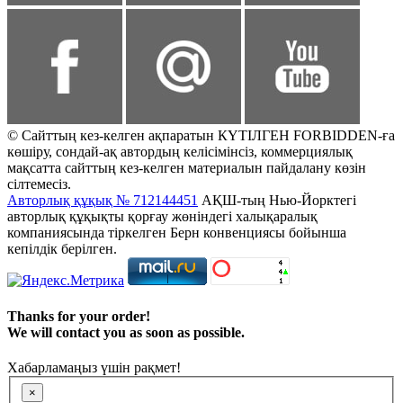
© Сайттың кез-келген ақпаратын КҮТІЛГЕН FORBIDDEN-ға
көшіру, сондай-ақ автордың келісімінсіз, коммерциялық
мақсатта сайттың кез-келген материалын пайдалану көзін
сілтемесіз.
Авторлық құқық № 712144451
АҚШ-тың Нью-Йорктегі
авторлық құқықты қорғау жөніндегі халықаралық
компаниясында тіркелген Берн конвенциясы бойынша
кепілдік берілген.
Thanks for your order!
We will contact you as soon as possible.
Хабарламаңыз үшін рақмет!
×