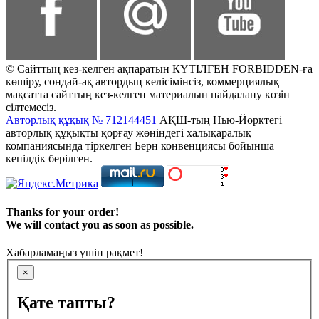
© Сайттың кез-келген ақпаратын КҮТІЛГЕН FORBIDDEN-ға
көшіру, сондай-ақ автордың келісімінсіз, коммерциялық
мақсатта сайттың кез-келген материалын пайдалану көзін
сілтемесіз.
Авторлық құқық № 712144451
АҚШ-тың Нью-Йорктегі
авторлық құқықты қорғау жөніндегі халықаралық
компаниясында тіркелген Берн конвенциясы бойынша
кепілдік берілген.
Thanks for your order!
We will contact you as soon as possible.
Хабарламаңыз үшін рақмет!
×
Қате тапты?