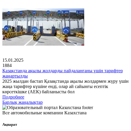
15.01.2025
1884
Қазақстанда ақылы жолдарды пайдаланғаны үшін тарифтер
жаңартылды
2025 жылдан бастап Қазақстанда ақылы жолдармен жүру үшін
жаңа тарифтер күшіне енді, олар ай сайынғы есептік
көрсеткішке (АЕК) байланысты бол
Подробнее
Барлық жаңалықтар
Все автомобильные компании Казахстана
Ақпарат