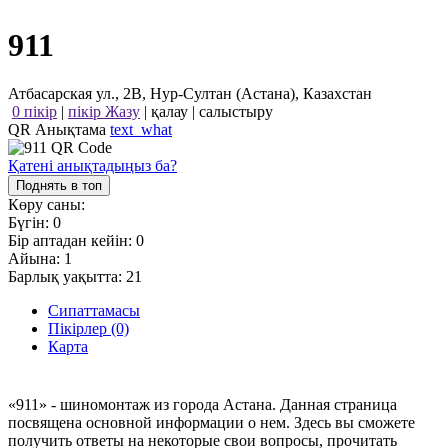
911
Атбасарская ул., 2В, Нур-Султан (Астана), Казахстан
0 пікір
|
пікір Жазу
|
қалау
|
салыстыру
QR Анықтама
text_what
Қатені анықтадыңыз ба?
Поднять в топ
Көру саны:
Бүгін:
0
Бір аптадан кейін:
0
Айына:
1
Барлық уақытта:
21
Сипаттамасы
Пікірлер (0)
Карта
«911» - шиномонтаж из города Астана. Данная страница
посвящена основной информации о нем. Здесь вы сможете
получить ответы на некоторые свои вопросы, прочитать