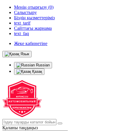
Менің отырғызу (0)
Салыстыру
Біздің қызметтеріміз
text_tarif
Сайттағы жарнама
text_faq
Жеке кабинетіне
Язык
Russian
Қазақ
Қаланы таңдаңыз