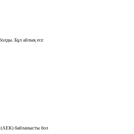
болды. Бұл айлық есе
е (АЕК) байланысты бол