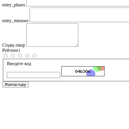
entry_pluses
entry_minuses
Сіздің пікір
Рейтингі
Введите код
Жалғастыру