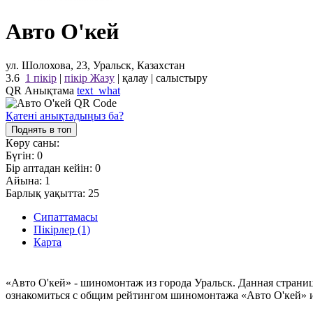
Авто О'кей
ул. Шолохова, 23, Уральск, Казахстан
3.6
1 пікір
|
пікір Жазу
|
қалау
|
салыстыру
QR Анықтама
text_what
Қатені анықтадыңыз ба?
Поднять в топ
Көру саны:
Бүгін:
0
Бір аптадан кейін:
0
Айына:
1
Барлық уақытта:
25
Сипаттамасы
Пікірлер (1)
Карта
«Авто О'кей» - шиномонтаж из города Уральск. Данная страни
ознакомиться с общим рейтингом шиномонтажа «Авто О'кей» и 