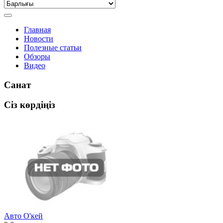
Главная
Новости
Полезные статьи
Обзоры
Видео
Санат
Сіз көрдіңіз
Авто О'кей