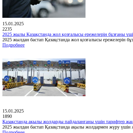
15.01.2025
2235
2025 жылы Қазақстанда жол қозғалысы ережелерін бұзғаны үш
2025 жылдан бастап Қазақстанда жол қозғалысы ережелерін бұз
Подробнее
15.01.2025
1890
Қазақстанда ақылы жолдарды пайдаланғаны үшін тарифтер ж
2025 жылдан бастап Қазақстанда ақылы жолдармен жүру үшін ж
Подробнее