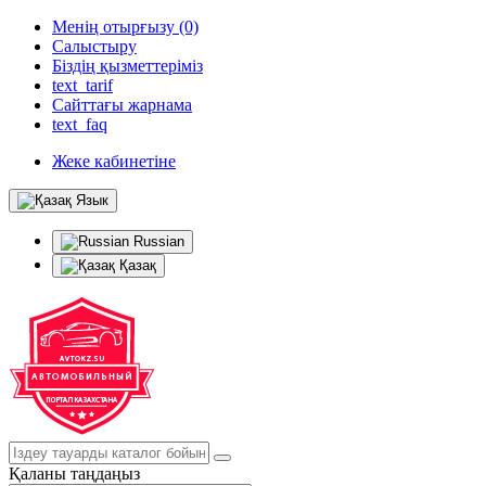
Менің отырғызу (0)
Салыстыру
Біздің қызметтеріміз
text_tarif
Сайттағы жарнама
text_faq
Жеке кабинетіне
Язык
Russian
Қазақ
Қаланы таңдаңыз