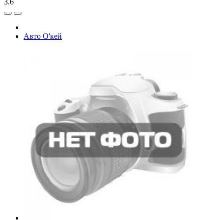
3.6
Авто О'кей