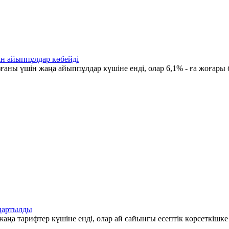
ін айыппұлдар көбейді
ғаны үшін жаңа айыппұлдар күшіне енді, олар 6,1% - ға жоғары 
аңартылды
аңа тарифтер күшіне енді, олар ай сайынғы есептік көрсеткішк