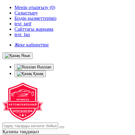
Менің отырғызу (0)
Салыстыру
Біздің қызметтеріміз
text_tarif
Сайттағы жарнама
text_faq
Жеке кабинетіне
Язык
Russian
Қазақ
Қаланы таңдаңыз