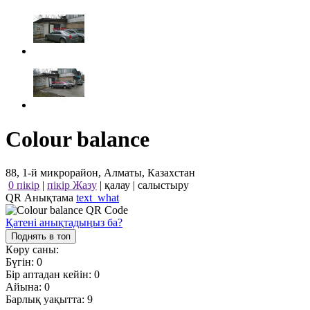
Colour balance
88, 1-й микрорайон, Алматы, Казахстан
0 пікір
|
пікір Жазу
|
қалау
|
салыстыру
QR Анықтама
text_what
Қатені анықтадыңыз ба?
Поднять в топ
Көру саны:
Бүгін:
0
Бір аптадан кейін:
0
Айына:
0
Барлық уақытта:
9