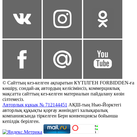
© Сайттың кез-келген ақпаратын КҮТІЛГЕН FORBIDDEN-ға
көшіру, сондай-ақ автордың келісімінсіз, коммерциялық
мақсатта сайттың кез-келген материалын пайдалану көзін
сілтемесіз.
Авторлық құқық № 712144451
АҚШ-тың Нью-Йорктегі
авторлық құқықты қорғау жөніндегі халықаралық
компаниясында тіркелген Берн конвенциясы бойынша
кепілдік берілген.