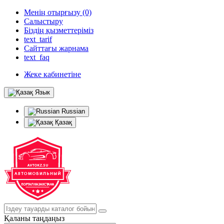
Менің отырғызу (0)
Салыстыру
Біздің қызметтеріміз
text_tarif
Сайттағы жарнама
text_faq
Жеке кабинетіне
Язык
Russian
Қазақ
Қаланы таңдаңыз