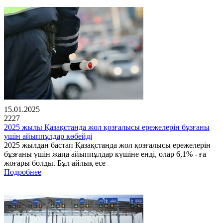
15.01.2025
2227
2025 жылы Қазақстанда жол қозғалысы ережелерін бұзғаны
үшін айыппұлдар көбейді
2025 жылдан бастап Қазақстанда жол қозғалысы ережелерін
бұзғаны үшін жаңа айыппұлдар күшіне енді, олар 6,1% - ға
жоғары болды. Бұл айлық есе
Подробнее