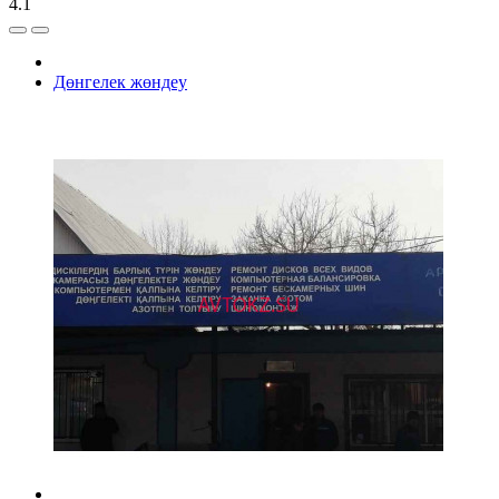
4.1
Дөнгелек жөндеу