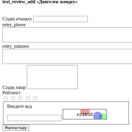
text_review_add «Дөнгелек жөндеу»
Сіздің атыңыз:
entry_pluses
entry_minuses
Сіздің пікір
Рейтингі
Введите код
Жалғастыру