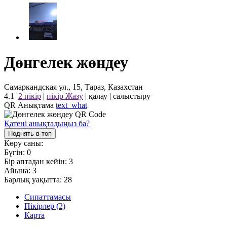
Дөнгелек жөндеу
Самаркандская ул., 15, Тараз, Казахстан
4.1
2 пікір
|
пікір Жазу
|
қалау
|
салыстыру
QR Анықтама
text_what
Қатені анықтадыңыз ба?
Поднять в топ
Көру саны:
Бүгін:
0
Бір аптадан кейін:
3
Айына:
3
Барлық уақытта:
28
Сипаттамасы
Пікірлер (2)
Карта