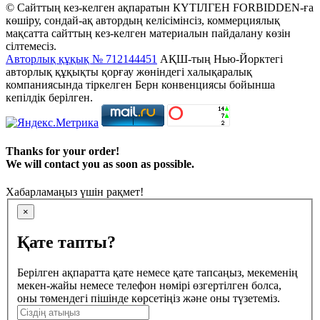
© Сайттың кез-келген ақпаратын КҮТІЛГЕН FORBIDDEN-ға
көшіру, сондай-ақ автордың келісімінсіз, коммерциялық
мақсатта сайттың кез-келген материалын пайдалану көзін
сілтемесіз.
Авторлық құқық № 712144451
АҚШ-тың Нью-Йорктегі
авторлық құқықты қорғау жөніндегі халықаралық
компаниясында тіркелген Берн конвенциясы бойынша
кепілдік берілген.
Thanks for your order!
We will contact you as soon as possible.
Хабарламаңыз үшін рақмет!
×
Қате тапты?
Берілген ақпаратта қате немесе қате тапсаңыз, мекеменің
мекен-жайы немесе телефон нөмірі өзгертілген болса,
оны төмендегі пішінде көрсетіңіз және оны түзетеміз.