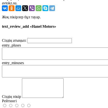
avtokz.su.
Жоқ пікірлер бұл тауар.
text_review_add «Hanel Motors»
Сіздің атыңыз:
entry_pluses
entry_minuses
Сіздің пікір
Рейтингі