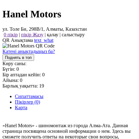
Hanel Motors
ул. Толе Би, 298В/1, Алматы, Казахстан
0 пікір
|
пікір Жазу
|
қалау
|
салыстыру
QR Анықтама
text_what
Қатені анықтадыңыз ба?
Поднять в топ
Көру саны:
Бүгін:
0
Бір аптадан кейін:
0
Айына:
0
Барлық уақытта:
19
Сипаттамасы
Пікірлер (0)
Карта
«Hanel Motors» - шиномонтаж из города Алма-Ата. Данная
страница посвящена основной информации о нем. Здесь вы
сможете получить ответы на некоторые свои вопросы,