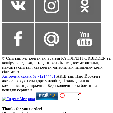
© Сайттың кез-келген ақпаратын КҮТІЛГЕН FORBIDDEN-ға
көшіру, сондай-ақ автордың келісімінсіз, коммерциялық
мақсатта сайттың кез-келген материалын пайдалану көзін
сілтемесіз.
Авторлық құқық № 712144451
АҚШ-тың Нью-Йорктегі
авторлық құқықты қорғау жөніндегі халықаралық
компаниясында тіркелген Берн конвенциясы бойынша
кепілдік берілген.
Thanks for your order!