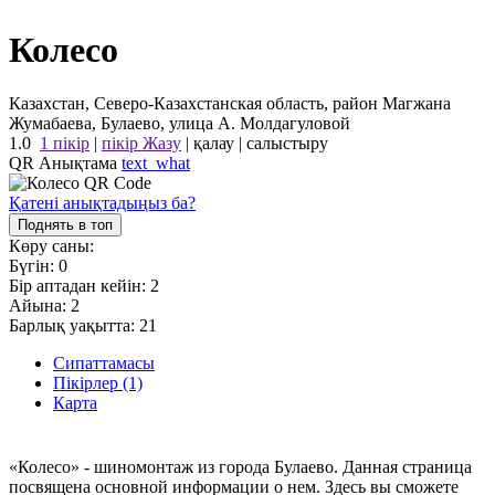
Колесо
Казахстан, Северо-Казахстанская область, район Магжана
Жумабаева, Булаево, улица А. Молдагуловой
1.0
1 пікір
|
пікір Жазу
|
қалау
|
салыстыру
QR Анықтама
text_what
Қатені анықтадыңыз ба?
Поднять в топ
Көру саны:
Бүгін:
0
Бір аптадан кейін:
2
Айына:
2
Барлық уақытта:
21
Сипаттамасы
Пікірлер (1)
Карта
«Колесо» - шиномонтаж из города Булаево. Данная страница
посвящена основной информации о нем. Здесь вы сможете