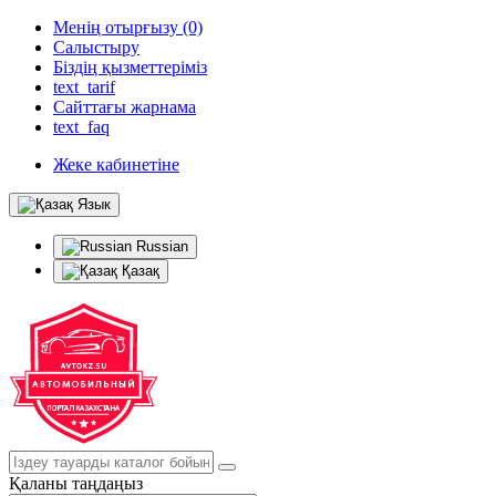
Менің отырғызу (0)
Салыстыру
Біздің қызметтеріміз
text_tarif
Сайттағы жарнама
text_faq
Жеке кабинетіне
Язык
Russian
Қазақ
Қаланы таңдаңыз