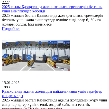
2227
2025 жылы Қазақстанда жол қозғалысы ережелерін бұзғаны
үшін айыппұлдар көбейді
2025 жылдан бастап Қазақстанда жол қозғалысы ережелерін
бұзғаны үшін жаңа айыппұлдар күшіне енді, олар 6,1% - ға
жоғары болды. Бұл айлық есе
Подробнее
15.01.2025
1883
Қазақстанда ақылы жолдарды пайдаланғаны үшін тарифтер
жаңартылды
2025 жылдан бастап Қазақстанда ақылы жолдармен жүру үшін
жаңа тарифтер күшіне енді, олар ай сайынғы есептік
көрсеткішке (АЕК) байланысты бол