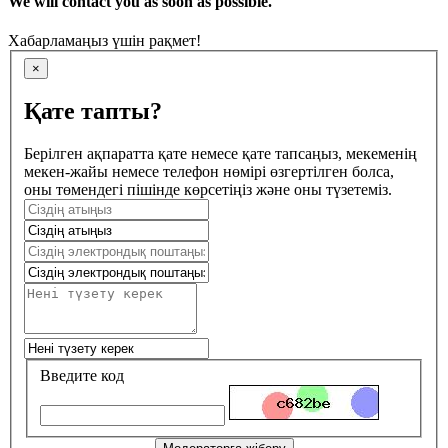
We will contact you as soon as possible.
Хабарламаңыз үшін рақмет!
×
Қате тапты?
Берілген ақпаратта қате немесе қате тапсаңыз, мекеменің
мекен-жайы немесе телефон нөмірі өзгертілген болса,
оны төмендегі пішінде көрсетіңіз және оны түзетеміз.
Введите код