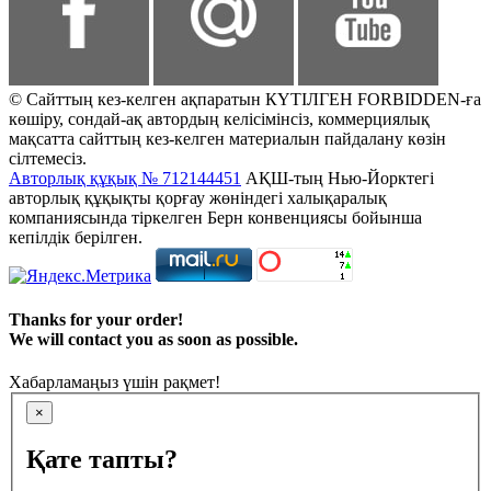
© Сайттың кез-келген ақпаратын КҮТІЛГЕН FORBIDDEN-ға
көшіру, сондай-ақ автордың келісімінсіз, коммерциялық
мақсатта сайттың кез-келген материалын пайдалану көзін
сілтемесіз.
Авторлық құқық № 712144451
АҚШ-тың Нью-Йорктегі
авторлық құқықты қорғау жөніндегі халықаралық
компаниясында тіркелген Берн конвенциясы бойынша
кепілдік берілген.
Thanks for your order!
We will contact you as soon as possible.
Хабарламаңыз үшін рақмет!
×
Қате тапты?