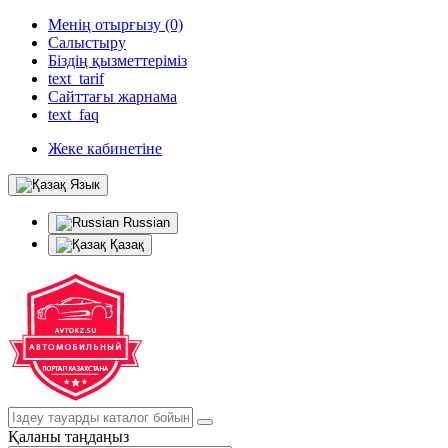
Менің отырғызу (0)
Салыстыру
Біздің қызметтеріміз
text_tarif
Сайттағы жарнама
text_faq
Жеке кабинетіне
Язык
Russian
Қазақ
Қаланы таңдаңыз