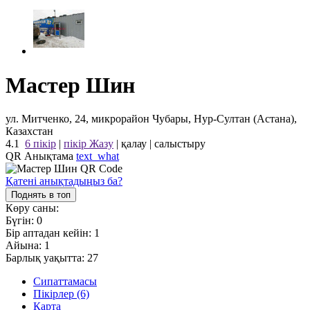
Мастер Шин
ул. Митченко, 24, микрорайон Чубары, Нур-Султан (Астана),
Казахстан
4.1
6 пікір
|
пікір Жазу
|
қалау
|
салыстыру
QR Анықтама
text_what
Қатені анықтадыңыз ба?
Поднять в топ
Көру саны:
Бүгін:
0
Бір аптадан кейін:
1
Айына:
1
Барлық уақытта:
27
Сипаттамасы
Пікірлер (6)
Карта