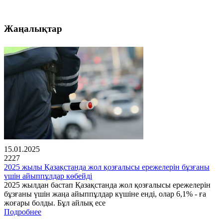
Жаңалықтар
15.01.2025
2227
2025 жылы Қазақстанда жол қозғалысы ережелерін бұзғаны
үшін айыппұлдар көбейді
2025 жылдан бастап Қазақстанда жол қозғалысы ережелерін
бұзғаны үшін жаңа айыппұлдар күшіне енді, олар 6,1% - ға
жоғары болды. Бұл айлық есе
Подробнее