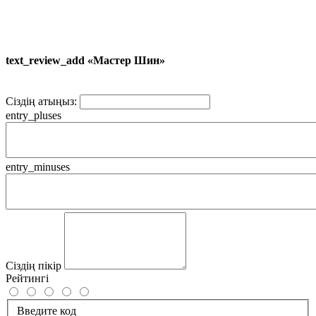
text_review_add «Мастер Шин»
Сіздің атыңыз:
entry_pluses
entry_minuses
Сіздің пікір
Рейтингі
Введите код