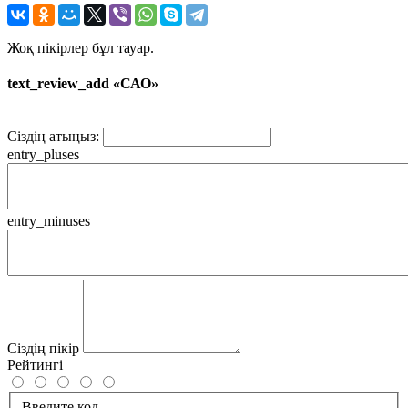
Жоқ пікірлер бұл тауар.
text_review_add «САО»
Сіздің атыңыз:
entry_pluses
entry_minuses
Сіздің пікір
Рейтингі
Введите код