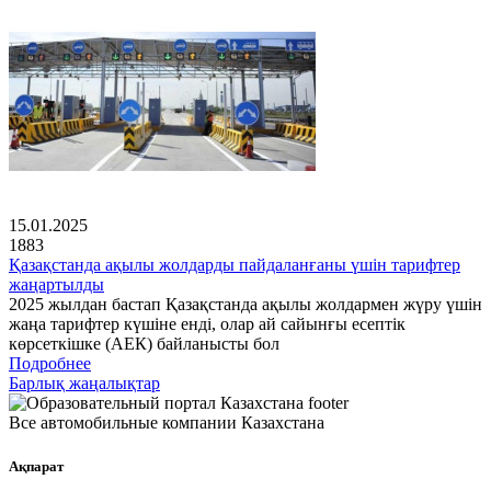
15.01.2025
1883
Қазақстанда ақылы жолдарды пайдаланғаны үшін тарифтер
жаңартылды
2025 жылдан бастап Қазақстанда ақылы жолдармен жүру үшін
жаңа тарифтер күшіне енді, олар ай сайынғы есептік
көрсеткішке (АЕК) байланысты бол
Подробнее
Барлық жаңалықтар
Все автомобильные компании Казахстана
Ақпарат