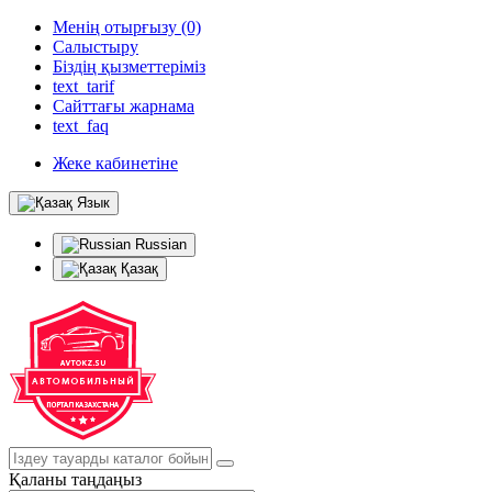
Менің отырғызу (0)
Салыстыру
Біздің қызметтеріміз
text_tarif
Сайттағы жарнама
text_faq
Жеке кабинетіне
Язык
Russian
Қазақ
Қаланы таңдаңыз