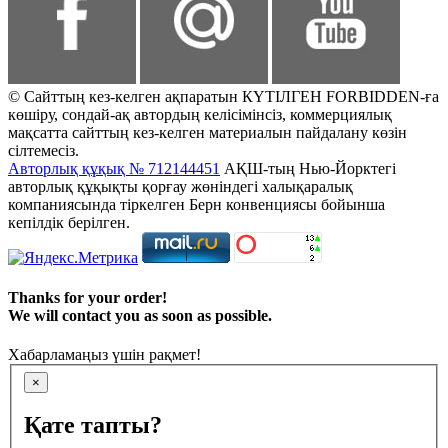
© Сайттың кез-келген ақпаратын КҮТІЛГЕН FORBIDDEN-ға
көшіру, сондай-ақ автордың келісімінсіз, коммерциялық
мақсатта сайттың кез-келген материалын пайдалану көзін
сілтемесіз.
Авторлық құқық № 712144451
АҚШ-тың Нью-Йорктегі
авторлық құқықты қорғау жөніндегі халықаралық
компаниясында тіркелген Берн конвенциясы бойынша
кепілдік берілген.
Thanks for your order!
We will contact you as soon as possible.
Хабарламаңыз үшін рақмет!
×
Қате тапты?