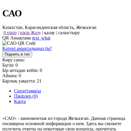
САО
Казахстан, Карагандинская область, Жезказган
0 пікір
|
пікір Жазу
|
қалау
|
салыстыру
QR Анықтама
text_what
Қатені анықтадыңыз ба?
Поднять в топ
Көру саны:
Бүгін:
0
Бір аптадан кейін:
0
Айына:
0
Барлық уақытта:
21
Сипаттамасы
Пікірлер (0)
Карта
«САО» - шиномонтаж из города Жезказган. Данная страница
посвящена основной информации о нем. Здесь вы сможете
получить ответы на некоторые свои вопросы, прочитать