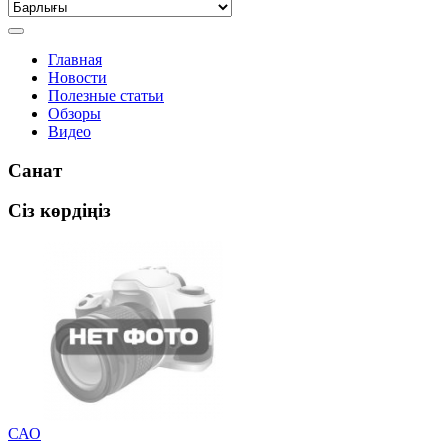
Главная
Новости
Полезные статьи
Обзоры
Видео
Санат
Сіз көрдіңіз
САО