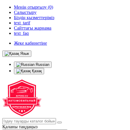
Менің отырғызу (0)
Салыстыру
Біздің қызметтеріміз
text_tarif
Сайттағы жарнама
text_faq
Жеке кабинетіне
Язык
Russian
Қазақ
Қаланы таңдаңыз