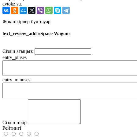
avtokz.su.
Жоқ пікірлер бұл тауар.
text_review_add «Space Wagon»
Сіздің атыңыз:
entry_pluses
entry_minuses
Сіздің пікір
Рейтингі