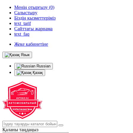
Менің отырғызу (0)
Салыстыру
Біздің қызметтеріміз
text_tarif
Сайттағы жарнама
text_faq
Жеке кабинетіне
Язык
Russian
Қазақ
Қаланы таңдаңыз