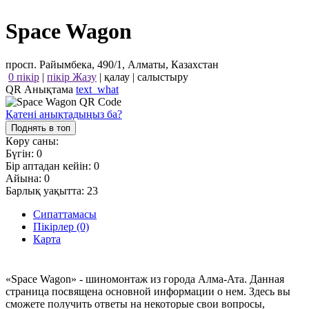
Space Wagon
просп. Райымбека, 490/1, Алматы, Казахстан
0 пікір
|
пікір Жазу
|
қалау
|
салыстыру
QR Анықтама
text_what
Қатені анықтадыңыз ба?
Поднять в топ
Көру саны:
Бүгін:
0
Бір аптадан кейін:
0
Айына:
0
Барлық уақытта:
23
Сипаттамасы
Пікірлер (0)
Карта
«Space Wagon» - шиномонтаж из города Алма-Ата. Данная
страница посвящена основной информации о нем. Здесь вы
сможете получить ответы на некоторые свои вопросы,