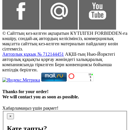
© Сайттың кез-келген ақпаратын КҮТІЛГЕН FORBIDDEN-ға
көшіру, сондай-ақ автордың келісімінсіз, коммерциялық
мақсатта сайттың кез-келген материалын пайдалану көзін
сілтемесіз.
Авторлық құқық № 712144451
АҚШ-тың Нью-Йорктегі
авторлық құқықты қорғау жөніндегі халықаралық
компаниясында тіркелген Берн конвенциясы бойынша
кепілдік берілген.
Thanks for your order!
We will contact you as soon as possible.
Хабарламаңыз үшін рақмет!
×
Қате тапты?