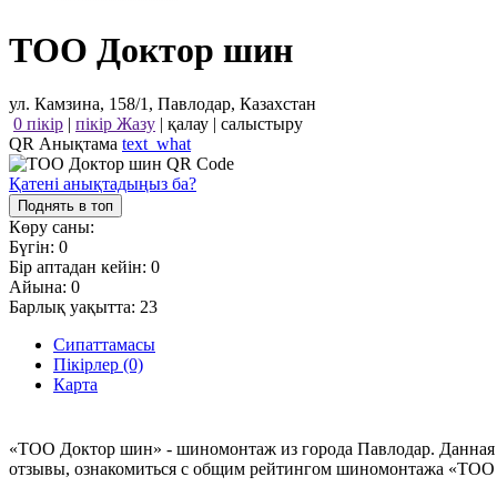
ТОО Доктор шин
ул. Камзина, 158/1, Павлодар, Казахстан
0 пікір
|
пікір Жазу
|
қалау
|
салыстыру
QR Анықтама
text_what
Қатені анықтадыңыз ба?
Поднять в топ
Көру саны:
Бүгін:
0
Бір аптадан кейін:
0
Айына:
0
Барлық уақытта:
23
Сипаттамасы
Пікірлер (0)
Карта
«ТОО Доктор шин» - шиномонтаж из города Павлодар. Данная 
отзывы, ознакомиться с общим рейтингом шиномонтажа «ТОО Д