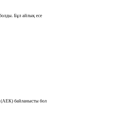
болды. Бұл айлық есе
е (АЕК) байланысты бол