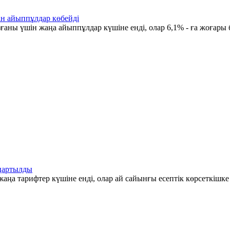
ін айыппұлдар көбейді
ғаны үшін жаңа айыппұлдар күшіне енді, олар 6,1% - ға жоғары 
аңартылды
аңа тарифтер күшіне енді, олар ай сайынғы есептік көрсеткішк