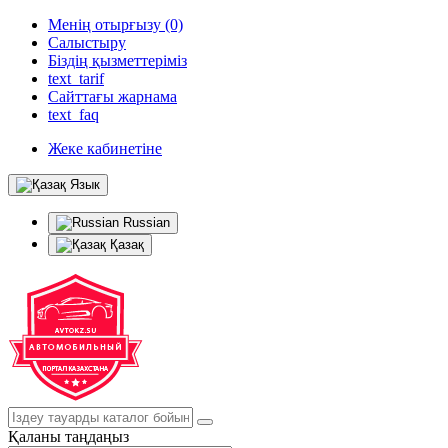
Менің отырғызу (0)
Салыстыру
Біздің қызметтеріміз
text_tarif
Сайттағы жарнама
text_faq
Жеке кабинетіне
Язык
Russian
Қазақ
Қаланы таңдаңыз