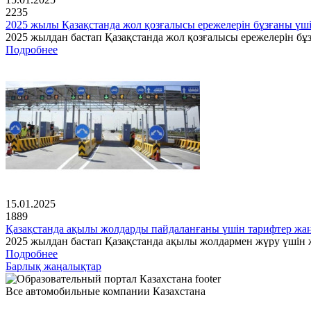
2235
2025 жылы Қазақстанда жол қозғалысы ережелерін бұзғаны үш
2025 жылдан бастап Қазақстанда жол қозғалысы ережелерін бұз
Подробнее
15.01.2025
1889
Қазақстанда ақылы жолдарды пайдаланғаны үшін тарифтер ж
2025 жылдан бастап Қазақстанда ақылы жолдармен жүру үшін ж
Подробнее
Барлық жаңалықтар
Все автомобильные компании Казахстана