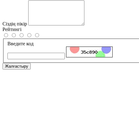
Сіздің пікір
Рейтингі
Введите код
Жалғастыру