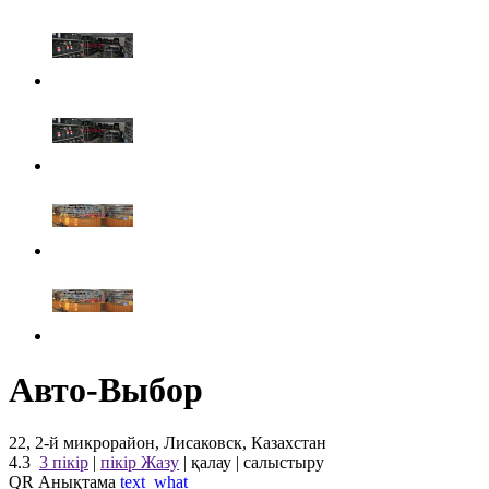
Авто-Выбор
22, 2-й микрорайон, Лисаковск, Казахстан
4.3
3 пікір
|
пікір Жазу
|
қалау
|
салыстыру
QR Анықтама
text_what