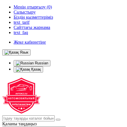
Менің отырғызу (0)
Салыстыру
Біздің қызметтеріміз
text_tarif
Сайттағы жарнама
text_faq
Жеке кабинетіне
Язык
Russian
Қазақ
Қаланы таңдаңыз