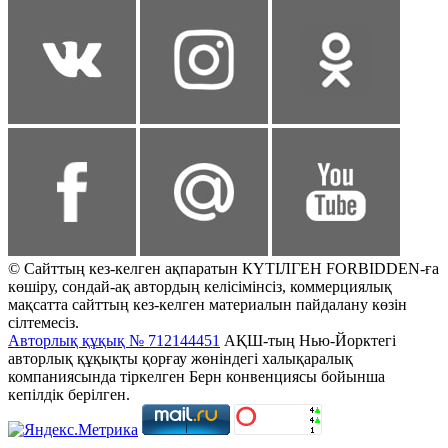
© Сайттың кез-келген ақпаратын КҮТІЛГЕН FORBIDDEN-ға
көшіру, сондай-ақ автордың келісімінсіз, коммерциялық
мақсатта сайттың кез-келген материалын пайдалану көзін
сілтемесіз.
Авторлық құқық № 712144451
АҚШ-тың Нью-Йорктегі
авторлық құқықты қорғау жөніндегі халықаралық
компаниясында тіркелген Берн конвенциясы бойынша
кепілдік берілген.