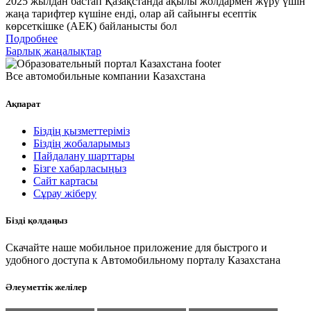
2025 жылдан бастап Қазақстанда ақылы жолдармен жүру үшін
жаңа тарифтер күшіне енді, олар ай сайынғы есептік
көрсеткішке (АЕК) байланысты бол
Подробнее
Барлық жаңалықтар
Все автомобильные компании Казахстана
Ақпарат
Біздің қызметтеріміз
Біздің жобаларымыз
Пайдалану шарттары
Бізге хабарласыңыз
Сайт картасы
Сұрау жіберу
Бізді қолдаңыз
Скачайте наше мобильное приложение для быстрого и
удобного доступа к Автомобильному порталу Казахстана
Әлеуметтік желілер