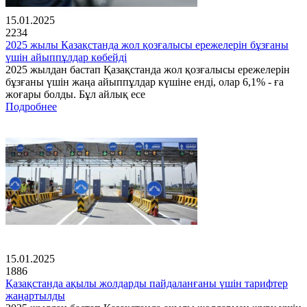
15.01.2025
2234
2025 жылы Қазақстанда жол қозғалысы ережелерін бұзғаны
үшін айыппұлдар көбейді
2025 жылдан бастап Қазақстанда жол қозғалысы ережелерін
бұзғаны үшін жаңа айыппұлдар күшіне енді, олар 6,1% - ға
жоғары болды. Бұл айлық есе
Подробнее
15.01.2025
1886
Қазақстанда ақылы жолдарды пайдаланғаны үшін тарифтер
жаңартылды