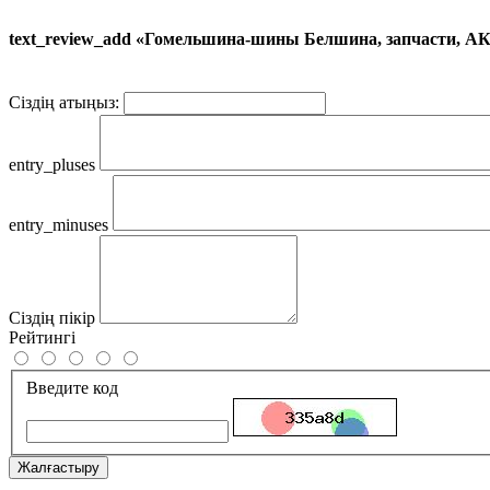
text_review_add «Гомельшина-шины Белшина, запчасти, А
Сіздің атыңыз:
entry_pluses
entry_minuses
Сіздің пікір
Рейтингі
Введите код
Жалғастыру