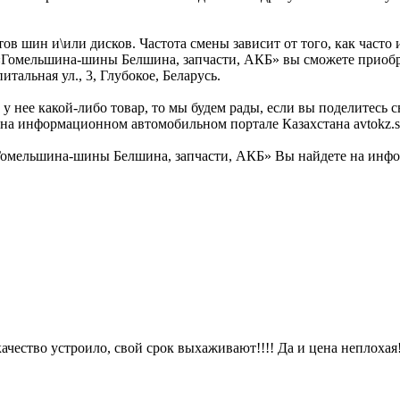
ов шин и\или дисков. Частота смены зависит от того, как часто
и «Гомельшина-шины Белшина, запчасти, АКБ» вы сможете приобр
тальная ул., 3, Глубокое, Беларусь.
у нее какой-либо товар, то мы будем рады, если вы поделитесь 
а информационном автомобильном портале Казахстана avtokz.s
омельшина-шины Белшина, запчасти, АКБ» Вы найдете на инфор
чество устроило, свой срок выхаживают!!!! Да и цена неплохая