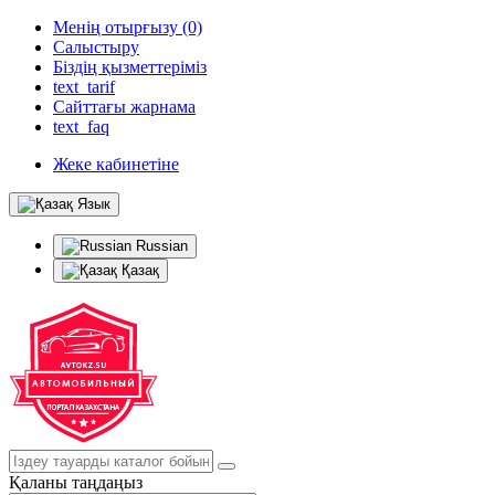
Менің отырғызу (0)
Салыстыру
Біздің қызметтеріміз
text_tarif
Сайттағы жарнама
text_faq
Жеке кабинетіне
Язык
Russian
Қазақ
Қаланы таңдаңыз