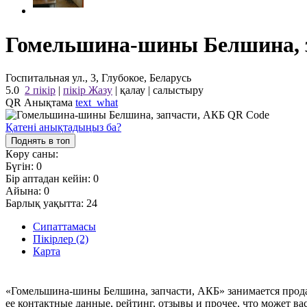
Гомельшина-шины Белшина, 
Госпитальная ул., 3, Глубокое, Беларусь
5.0
2 пікір
|
пікір Жазу
|
қалау
|
салыстыру
QR Анықтама
text_what
Қатені анықтадыңыз ба?
Поднять в топ
Көру саны:
Бүгін:
0
Бір аптадан кейін:
0
Айына:
0
Барлық уақытта:
24
Сипаттамасы
Пікірлер (2)
Карта
«Гомельшина-шины Белшина, запчасти, АКБ» занимается прода
ее контактные данные, рейтинг, отзывы и прочее, что может ва