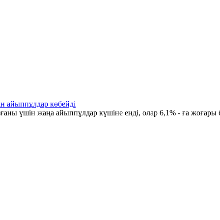
ін айыппұлдар көбейді
ғаны үшін жаңа айыппұлдар күшіне енді, олар 6,1% - ға жоғары 