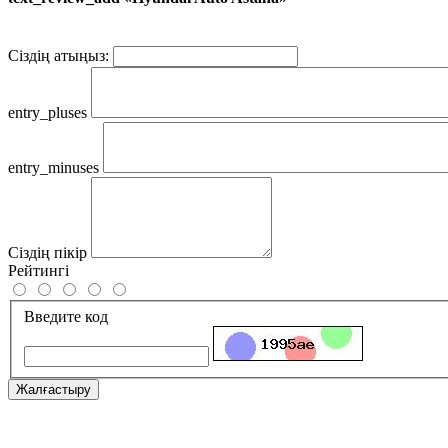
Сіздің атыңыз:
entry_pluses
entry_minuses
Сіздің пікір
Рейтингі
Введите код
Жалғастыру