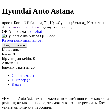
Hyundai Auto Astana
просп. Богенбай батыра, 71, Нур-Султан (Астана), Казахстан
4.1
2 пікір
|
пікір Жазу
|
қалау
|
салыстыру
QR Анықтама
text_what
Қатені анықтадыңыз ба?
Поднять в топ
Көру саны:
Бүгін:
0
Бір аптадан кейін:
0
Айына:
0
Барлық уақытта:
26
Сипаттамасы
Пікірлер (2)
Карта
«Hyundai Auto Astana» занимается продажей шин и дисков для
рейтинг, отзывы и прочее, что может вас заинтересовать. Комп
узнать напрямую у персонала.