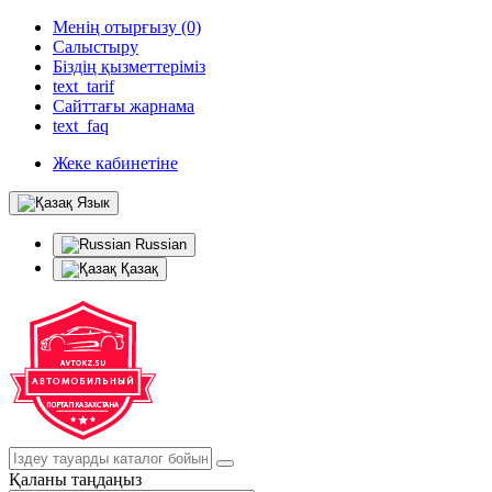
Менің отырғызу (0)
Салыстыру
Біздің қызметтеріміз
text_tarif
Сайттағы жарнама
text_faq
Жеке кабинетіне
Язык
Russian
Қазақ
Қаланы таңдаңыз