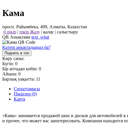
Кама
просп. Райымбека, 499, Алматы, Казахстан
0 пікір
|
пікір Жазу
|
қалау
|
салыстыру
QR Анықтама
text_what
Қатені анықтадыңыз ба?
Поднять в топ
Көру саны:
Бүгін:
0
Бір аптадан кейін:
0
Айына:
0
Барлық уақытта:
11
Сипаттамасы
Пікірлер (0)
Карта
«Кама» занимается продажей шин и дисков для автомобилей в 
и прочее, что может вас заинтересовать. Компания находится 