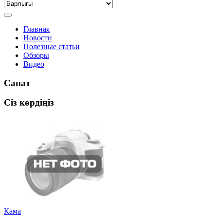
Главная
Новости
Полезные статьи
Обзоры
Видео
Санат
Сіз көрдіңіз
Кама