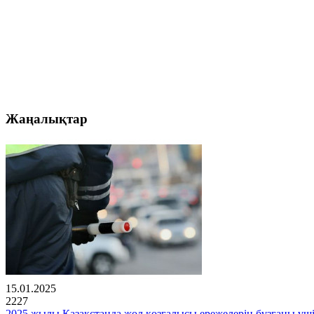
Жаңалықтар
15.01.2025
2227
2025 жылы Қазақстанда жол қозғалысы ережелерін бұзғаны үш