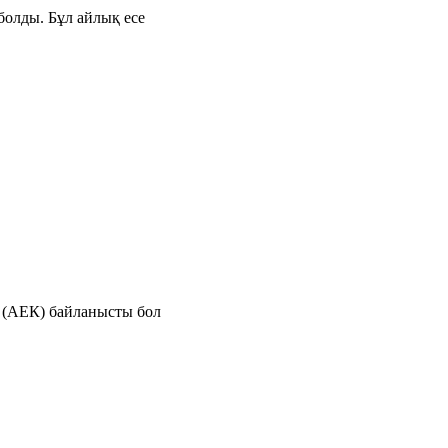
болды. Бұл айлық есе
е (АЕК) байланысты бол