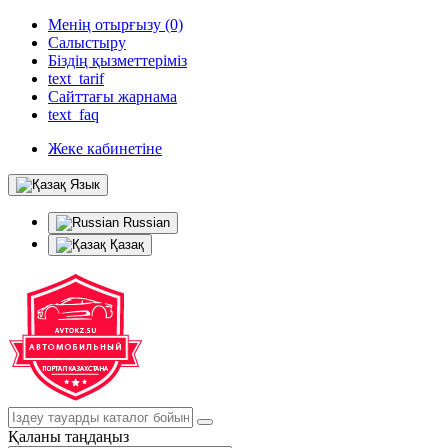
Менің отырғызу (0)
Салыстыру
Біздің қызметтеріміз
text_tarif
Сайттағы жарнама
text_faq
Жеке кабинетіне
Язык
Russian
Қазақ
Қаланы таңдаңыз