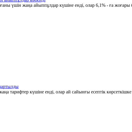
ғаны үшін жаңа айыппұлдар күшіне енді, олар 6,1% - ға жоғары 
аңартылды
аңа тарифтер күшіне енді, олар ай сайынғы есептік көрсеткішк