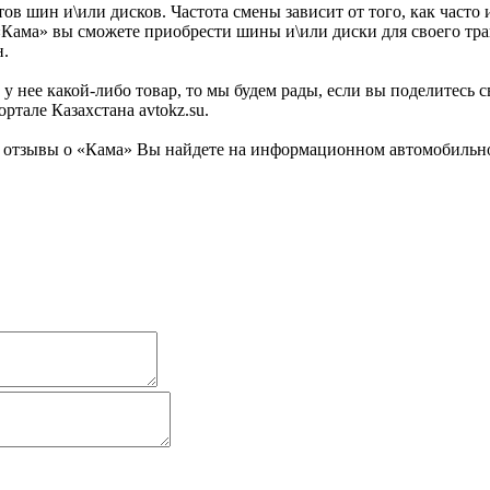
ов шин и\или дисков. Частота смены зависит от того, как часто
 «Кама» вы сможете приобрести шины и\или диски для своего тр
н.
у нее какой-либо товар, то мы будем рады, если вы поделитесь 
тале Казахстана avtokz.su.
 отзывы о «Кама» Вы найдете на информационном автомобильном