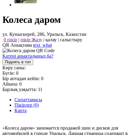
Колеса даром
ул. Куныскерей, 286, Уральск, Казахстан
0 пікір
|
пікір Жазу
|
қалау
|
салыстыру
QR Анықтама
text_what
Қатені анықтадыңыз ба?
Поднять в топ
Көру саны:
Бүгін:
0
Бір аптадан кейін:
0
Айына:
0
Барлық уақытта:
11
Сипаттамасы
Пікірлер (0)
Карта
«Колеса даром» занимается продажей шин и дисков для
автомобилей в городе Уральск. Данная страница содержит в