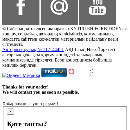
© Сайттың кез-келген ақпаратын КҮТІЛГЕН FORBIDDEN-ға
көшіру, сондай-ақ автордың келісімінсіз, коммерциялық
мақсатта сайттың кез-келген материалын пайдалану көзін
сілтемесіз.
Авторлық құқық № 712144451
АҚШ-тың Нью-Йорктегі
авторлық құқықты қорғау жөніндегі халықаралық
компаниясында тіркелген Берн конвенциясы бойынша
кепілдік берілген.
Thanks for your order!
We will contact you as soon as possible.
Хабарламаңыз үшін рақмет!
×
Қате тапты?