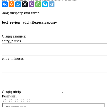
Жоқ пікірлер бұл тауар.
text_review_add «Колеса даром»
Сіздің атыңыз:
entry_pluses
entry_minuses
Сіздің пікір
Рейтингі