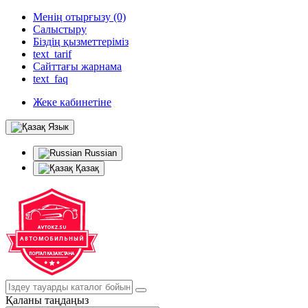
Менің отырғызу (0)
Салыстыру
Біздің қызметтеріміз
text_tarif
Сайттағы жарнама
text_faq
Жеке кабинетіне
Язык
Russian
Қазақ
Қаланы таңдаңыз