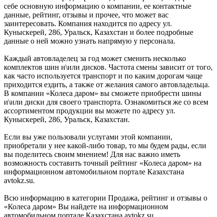
себе основную информацию о компании, ее контактные
данные, рейтинг, отзывы и прочее, что может вас
заинтересовать. Компания находится по адресу ул.
Куныскерей, 286, Уральск, Казахстан и более подробные
данные о ней можно узнать напрямую у персонала.
Каждый автовладелец за год может сменить несколько
комплектов шин и\или дисков. Частота смены зависит от того,
как часто используется транспорт и по каким дорогам чаще
приходится ездить, а также от желания самого автовладельца.
В компании «Колеса даром» вы сможете приобрести шины
и\или диски для своего транспорта. Ознакомиться же со всем
ассортиментом продукции вы можете по адресу ул.
Куныскерей, 286, Уральск, Казахстан.
Если вы уже пользовали услугами этой компании,
приобретали у нее какой-либо товар, то мы будем рады, если
вы поделитесь своим мнением! Для нас важно иметь
возможность составить точный рейтинг «Колеса даром» на
информационном автомобильном портале Казахстана
avtokz.su.
Всю информацию в категории Продажа, рейтинг и отзывы о
«Колеса даром» Вы найдете на информационном
автомобильном портале Казахстана avtokz.su.