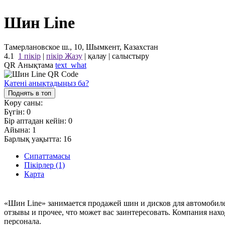
Шин Line
Тамерлановское ш., 10, Шымкент, Казахстан
4.1
1 пікір
|
пікір Жазу
|
қалау
|
салыстыру
QR Анықтама
text_what
Қатені анықтадыңыз ба?
Поднять в топ
Көру саны:
Бүгін:
0
Бір аптадан кейін:
0
Айына:
1
Барлық уақытта:
16
Сипаттамасы
Пікірлер (1)
Карта
«Шин Line» занимается продажей шин и дисков для автомобиле
отзывы и прочее, что может вас заинтересовать. Компания нах
персонала.