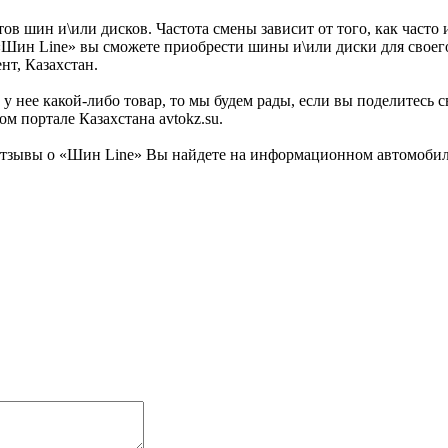
ов шин и\или дисков. Частота смены зависит от того, как часто
 «Шин Line» вы сможете приобрести шины и\или диски для своег
нт, Казахстан.
у нее какой-либо товар, то мы будем рады, если вы поделитесь 
 портале Казахстана avtokz.su.
тзывы о «Шин Line» Вы найдете на информационном автомобильн