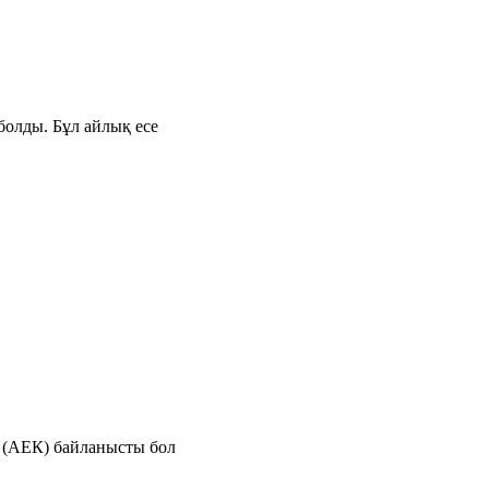
болды. Бұл айлық есе
е (АЕК) байланысты бол