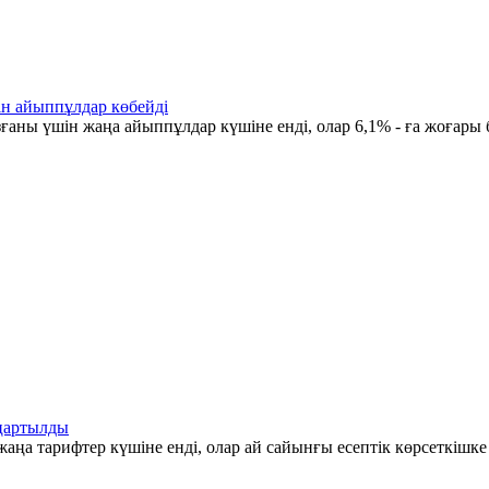
ін айыппұлдар көбейді
ғаны үшін жаңа айыппұлдар күшіне енді, олар 6,1% - ға жоғары 
аңартылды
аңа тарифтер күшіне енді, олар ай сайынғы есептік көрсеткішк