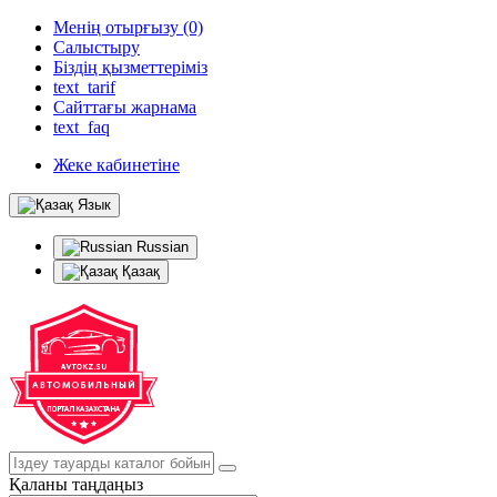
Менің отырғызу (0)
Салыстыру
Біздің қызметтеріміз
text_tarif
Сайттағы жарнама
text_faq
Жеке кабинетіне
Язык
Russian
Қазақ
Қаланы таңдаңыз