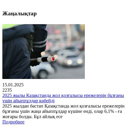
Жаңалықтар
15.01.2025
2235
2025 жылы Қазақстанда жол қозғалысы ережелерін бұзғаны
үшін айыппұлдар көбейді
2025 жылдан бастап Қазақстанда жол қозғалысы ережелерін
бұзғаны үшін жаңа айыппұлдар күшіне енді, олар 6,1% - ға
жоғары болды. Бұл айлық есе
Подробнее