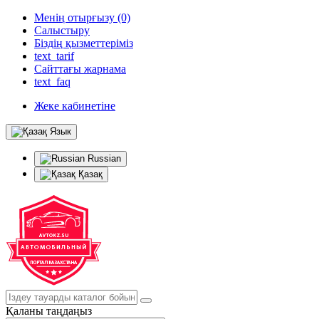
Менің отырғызу (0)
Салыстыру
Біздің қызметтеріміз
text_tarif
Сайттағы жарнама
text_faq
Жеке кабинетіне
Язык
Russian
Қазақ
Қаланы таңдаңыз