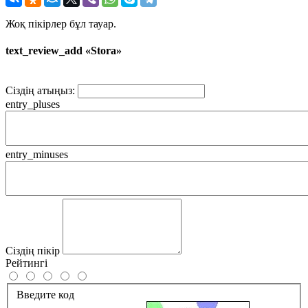
Жоқ пікірлер бұл тауар.
text_review_add «Stora»
Сіздің атыңыз:
entry_pluses
entry_minuses
Сіздің пікір
Рейтингі
Введите код