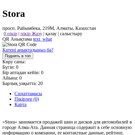
Stora
просп. Райымбека, 219М, Алматы, Казахстан
0 пікір
|
пікір Жазу
|
қалау
|
салыстыру
QR Анықтама
text_what
Қатені анықтадыңыз ба?
Поднять в топ
Көру саны:
Бүгін:
0
Бір аптадан кейін:
0
Айына:
0
Барлық уақытта:
20
Сипаттамасы
Пікірлер (0)
Карта
«Stora» занимается продажей шин и дисков для автомобилей в
городе Алма-Ата. Данная страница содержит в себе основную
информацию о компании, ее контактные данные, рейтинг,