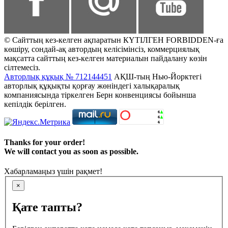
© Сайттың кез-келген ақпаратын КҮТІЛГЕН FORBIDDEN-ға
көшіру, сондай-ақ автордың келісімінсіз, коммерциялық
мақсатта сайттың кез-келген материалын пайдалану көзін
сілтемесіз.
Авторлық құқық № 712144451
АҚШ-тың Нью-Йорктегі
авторлық құқықты қорғау жөніндегі халықаралық
компаниясында тіркелген Берн конвенциясы бойынша
кепілдік берілген.
Thanks for your order!
We will contact you as soon as possible.
Хабарламаңыз үшін рақмет!
×
Қате тапты?