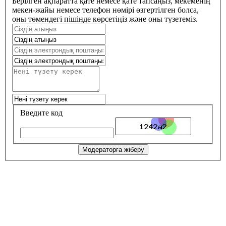
Берілген ақпаратта қате немесе қате тапсаңыз, мекеменің
мекен-жайы немесе телефон нөмірі өзгертілген болса,
оны төмендегі пішінде көрсетіңіз және оны түзетеміз.
Введите код
Модераторға жіберу