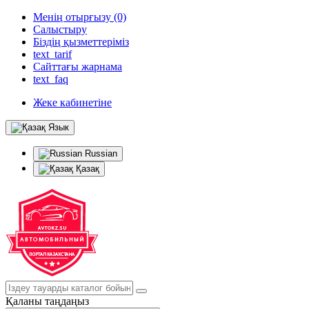
Менің отырғызу (0)
Салыстыру
Біздің қызметтеріміз
text_tarif
Сайттағы жарнама
text_faq
Жеке кабинетіне
Язык
Russian
Қазақ
Қаланы таңдаңыз