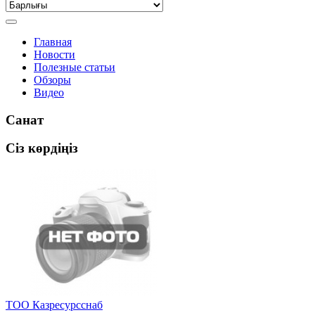
Главная
Новости
Полезные статьи
Обзоры
Видео
Санат
Сіз көрдіңіз
ТОО Казресурсснаб