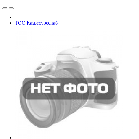
ТОО Казресурсснаб