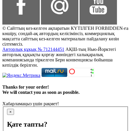
© Сайттың кез-келген ақпаратын КҮТІЛГЕН FORBIDDEN-ға
көшіру, сондай-ақ автордың келісімінсіз, коммерциялық
мақсатта сайттың кез-келген материалын пайдалану көзін
сілтемесіз.
Авторлық құқық № 712144451
АҚШ-тың Нью-Йорктегі
авторлық құқықты қорғау жөніндегі халықаралық
компаниясында тіркелген Берн конвенциясы бойынша
кепілдік берілген.
Thanks for your order!
We will contact you as soon as possible.
Хабарламаңыз үшін рақмет!
×
Қате тапты?