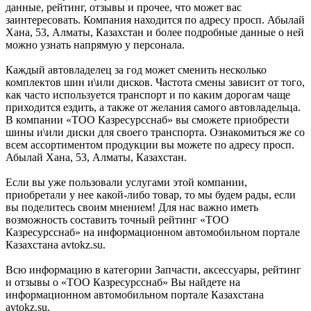
данные, рейтинг, отзывы и прочее, что может вас
заинтересовать. Компания находится по адресу просп. Абылай
Хана, 53, Алматы, Казахстан и более подробные данные о ней
можно узнать напрямую у персонала.
Каждый автовладелец за год может сменить несколько
комплектов шин и\или дисков. Частота смены зависит от того,
как часто используется транспорт и по каким дорогам чаще
приходится ездить, а также от желания самого автовладельца.
В компании «ТОО Казресурсснаб» вы сможете приобрести
шины и\или диски для своего транспорта. Ознакомиться же со
всем ассортиментом продукции вы можете по адресу просп.
Абылай Хана, 53, Алматы, Казахстан.
Если вы уже пользовали услугами этой компании,
приобретали у нее какой-либо товар, то мы будем рады, если
вы поделитесь своим мнением! Для нас важно иметь
возможность составить точный рейтинг «ТОО
Казресурсснаб» на информационном автомобильном портале
Казахстана avtokz.su.
Всю информацию в категории Запчасти, аксессуары, рейтинг
и отзывы о «ТОО Казресурсснаб» Вы найдете на
информационном автомобильном портале Казахстана
avtokz.su.