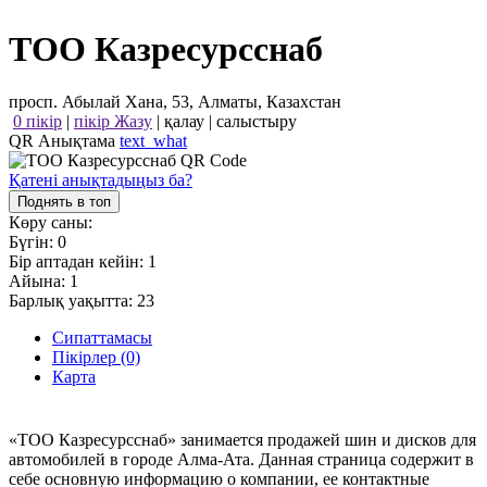
ТОО Казресурсснаб
просп. Абылай Хана, 53, Алматы, Казахстан
0 пікір
|
пікір Жазу
|
қалау
|
салыстыру
QR Анықтама
text_what
Қатені анықтадыңыз ба?
Поднять в топ
Көру саны:
Бүгін:
0
Бір аптадан кейін:
1
Айына:
1
Барлық уақытта:
23
Сипаттамасы
Пікірлер (0)
Карта
«ТОО Казресурсснаб» занимается продажей шин и дисков для
автомобилей в городе Алма-Ата. Данная страница содержит в
себе основную информацию о компании, ее контактные