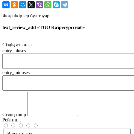
Жоқ пікірлер бұл тауар.
text_review_add «ТОО Казресурсснаб»
Сіздің атыңыз:
entry_pluses
entry_minuses
Сіздің пікір
Рейтингі
Введите код