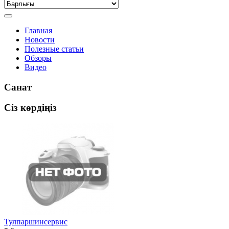
Главная
Новости
Полезные статьи
Обзоры
Видео
Санат
Сіз көрдіңіз
Тулпаршинсервис