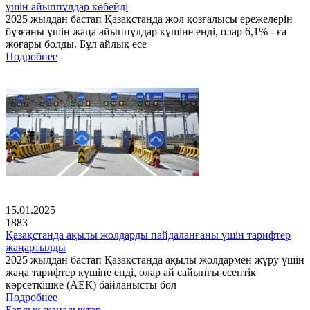
үшін айыппұлдар көбейді
2025 жылдан бастап Қазақстанда жол қозғалысы ережелерін
бұзғаны үшін жаңа айыппұлдар күшіне енді, олар 6,1% - ға
жоғары болды. Бұл айлық есе
Подробнее
15.01.2025
1883
Қазақстанда ақылы жолдарды пайдаланғаны үшін тарифтер
жаңартылды
2025 жылдан бастап Қазақстанда ақылы жолдармен жүру үшін
жаңа тарифтер күшіне енді, олар ай сайынғы есептік
көрсеткішке (АЕК) байланысты бол
Подробнее
Барлық жаңалықтар