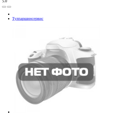
5.0
Тулпаршинсервис