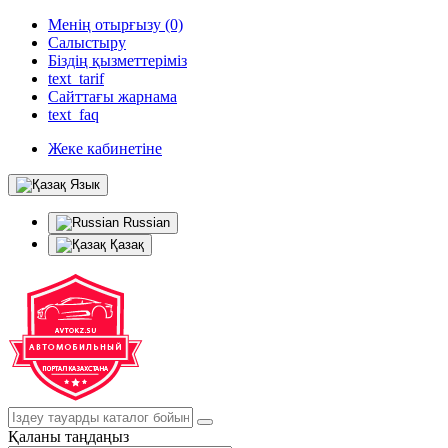
Менің отырғызу (0)
Салыстыру
Біздің қызметтеріміз
text_tarif
Сайттағы жарнама
text_faq
Жеке кабинетіне
Язык
Russian
Қазақ
Қаланы таңдаңыз