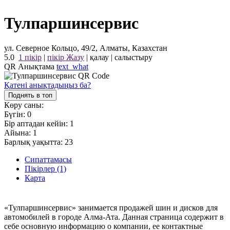
Тулпаршинсервис
ул. Северное Кольцо, 49/2, Алматы, Казахстан
5.0
1 пікір
|
пікір Жазу
|
қалау
|
салыстыру
QR Анықтама
text_what
Қатені анықтадыңыз ба?
Поднять в топ
Көру саны:
Бүгін:
0
Бір аптадан кейін:
1
Айына:
1
Барлық уақытта:
23
Сипаттамасы
Пікірлер (1)
Карта
«Тулпаршинсервис» занимается продажей шин и дисков для
автомобилей в городе Алма-Ата. Данная страница содержит в
себе основную информацию о компании, ее контактные