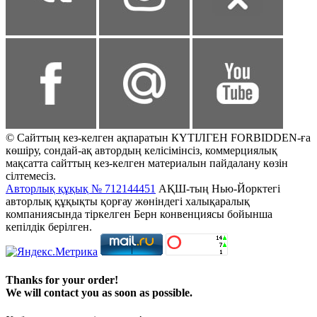
© Сайттың кез-келген ақпаратын КҮТІЛГЕН FORBIDDEN-ға
көшіру, сондай-ақ автордың келісімінсіз, коммерциялық
мақсатта сайттың кез-келген материалын пайдалану көзін
сілтемесіз.
Авторлық құқық № 712144451
АҚШ-тың Нью-Йорктегі
авторлық құқықты қорғау жөніндегі халықаралық
компаниясында тіркелген Берн конвенциясы бойынша
кепілдік берілген.
Thanks for your order!
We will contact you as soon as possible.