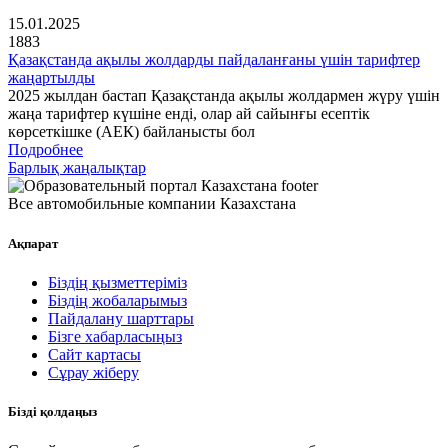
15.01.2025
1883
Қазақстанда ақылы жолдарды пайдаланғаны үшін тарифтер
жаңартылды
2025 жылдан бастап Қазақстанда ақылы жолдармен жүру үшін
жаңа тарифтер күшіне енді, олар ай сайынғы есептік
көрсеткішке (АЕК) байланысты бол
Подробнее
Барлық жаңалықтар
Все автомобильные компании Казахстана
Ақпарат
Біздің қызметтеріміз
Біздің жобаларымыз
Пайдалану шарттары
Бізге хабарласыңыз
Сайт картасы
Сұрау жіберу
Бізді қолдаңыз