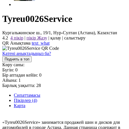
Tyreu0026Service
Кургальжинское ш., 19/1, Нур-Султан (Астана), Казахстан
4.2
4 пікір
|
пікір Жазу
|
қалау
|
салыстыру
QR Анықтама
text_what
Қатені анықтадыңыз ба?
Поднять в топ
Көру саны:
Бүгін:
0
Бір аптадан кейін:
0
Айына:
1
Барлық уақытта:
28
Сипаттамасы
Пікірлер (4)
Карта
«Tyreu0026Service» занимается продажей шин и дисков для
автомобилей в городе Астана. Данная страница содержит в