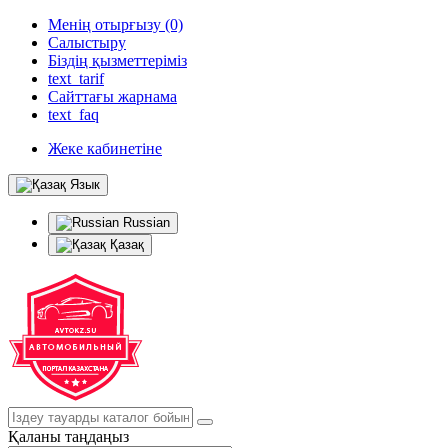
Менің отырғызу (0)
Салыстыру
Біздің қызметтеріміз
text_tarif
Сайттағы жарнама
text_faq
Жеке кабинетіне
Язык
Russian
Қазақ
Қаланы таңдаңыз