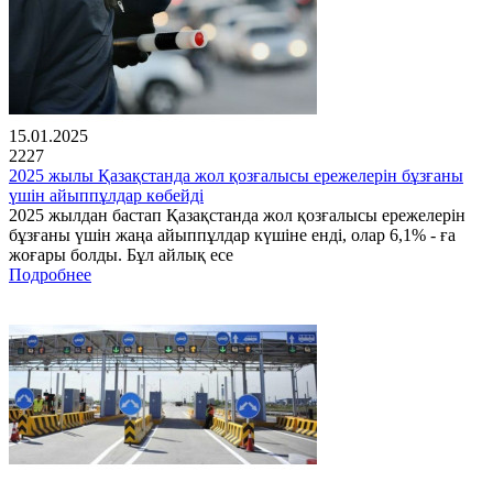
15.01.2025
2227
2025 жылы Қазақстанда жол қозғалысы ережелерін бұзғаны
үшін айыппұлдар көбейді
2025 жылдан бастап Қазақстанда жол қозғалысы ережелерін
бұзғаны үшін жаңа айыппұлдар күшіне енді, олар 6,1% - ға
жоғары болды. Бұл айлық есе
Подробнее