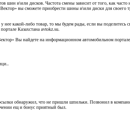
ов шин и\или дисков. Частота смены зависит от того, как часто
 «Вектор» вы сможете приобрести шины и\или диски для своего 
у нее какой-либо товар, то мы будем рады, если вы поделитесь 
ортале Казахстана avtokz.su.
ектор» Вы найдете на информационном автомобильном портале К
ци..
осылки обнаружил, что не пришли шпильки. Позвонил в компани
учении ещ и бонус приятный был.