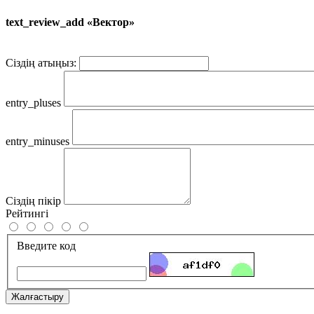
text_review_add «Вектор»
Сіздің атыңыз:
entry_pluses
entry_minuses
Сіздің пікір
Рейтингі
Введите код
Жалғастыру