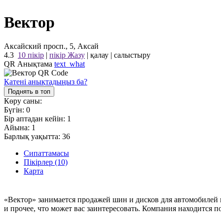
Вектор
Аксайский просп., 5, Аксай
4.3
10 пікір
|
пікір Жазу
|
қалау
|
салыстыру
QR Анықтама
text_what
Қатені анықтадыңыз ба?
Поднять в топ
Көру саны:
Бүгін:
0
Бір аптадан кейін:
1
Айына:
1
Барлық уақытта:
36
Сипаттамасы
Пікірлер (10)
Карта
«Вектор» занимается продажей шин и дисков для автомобилей 
и прочее, что может вас заинтересовать. Компания находится 