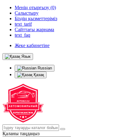
Менің отырғызу (0)
Салыстыру
Біздің қызметтеріміз
text_tarif
Сайттағы жарнама
text_faq
Жеке кабинетіне
Язык
Russian
Қазақ
Қаланы таңдаңыз