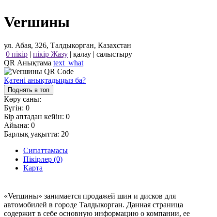
Verшины
ул. Абая, 326, Талдыкорган, Казахстан
0 пікір
|
пікір Жазу
|
қалау
|
салыстыру
QR Анықтама
text_what
Қатені анықтадыңыз ба?
Поднять в топ
Көру саны:
Бүгін:
0
Бір аптадан кейін:
0
Айына:
0
Барлық уақытта:
20
Сипаттамасы
Пікірлер (0)
Карта
«Verшины» занимается продажей шин и дисков для
автомобилей в городе Талдыкорган. Данная страница
содержит в себе основную информацию о компании, ее