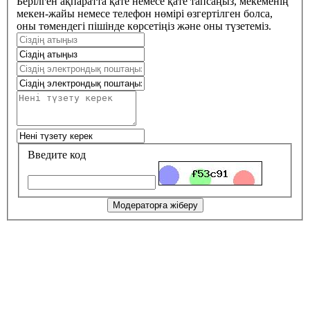
Берілген ақпаратта қате немесе қате тапсаңыз, мекеменің
мекен-жайы немесе телефон нөмірі өзгертілген болса,
оны төмендегі пішінде көрсетіңіз және оны түзетеміз.
Введите код
Модераторға жіберу