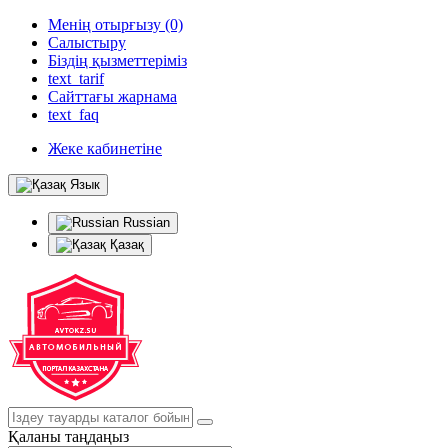
Менің отырғызу (0)
Салыстыру
Біздің қызметтеріміз
text_tarif
Сайттағы жарнама
text_faq
Жеке кабинетіне
Язык
Russian
Қазақ
Қаланы таңдаңыз