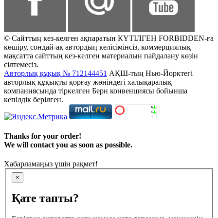
© Сайттың кез-келген ақпаратын КҮТІЛГЕН FORBIDDEN-ға
көшіру, сондай-ақ автордың келісімінсіз, коммерциялық
мақсатта сайттың кез-келген материалын пайдалану көзін
сілтемесіз.
Авторлық құқық № 712144451
АҚШ-тың Нью-Йорктегі
авторлық құқықты қорғау жөніндегі халықаралық
компаниясында тіркелген Берн конвенциясы бойынша
кепілдік берілген.
Thanks for your order!
We will contact you as soon as possible.
Хабарламаңыз үшін рақмет!
×
Қате тапты?