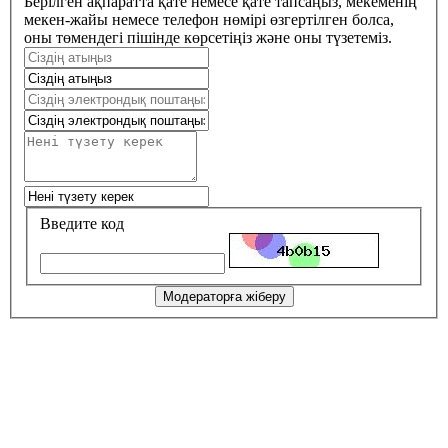
Берілген ақпаратта қате немесе қате тапсаңыз, мекеменің
мекен-жайы немесе телефон нөмірі өзгертілген болса,
оны төмендегі пішінде көрсетіңіз және оны түзетеміз.
Введите код
Модераторға жіберу