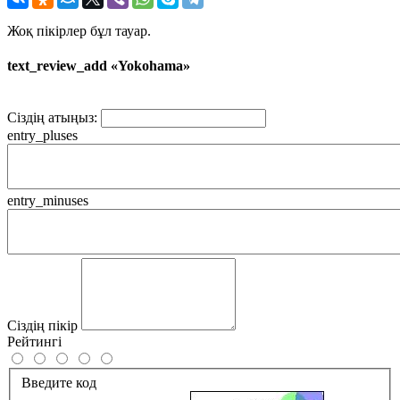
Жоқ пікірлер бұл тауар.
text_review_add «Yokohama»
Сіздің атыңыз:
entry_pluses
entry_minuses
Сіздің пікір
Рейтингі
Введите код