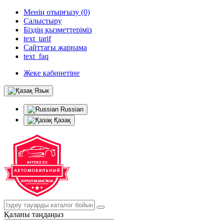
Менің отырғызу (0)
Салыстыру
Біздің қызметтеріміз
text_tarif
Сайттағы жарнама
text_faq
Жеке кабинетіне
Язык
Russian
Қазақ
Қаланы таңдаңыз