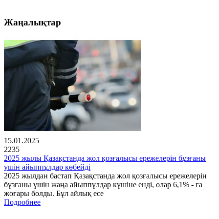
Жаңалықтар
15.01.2025
2235
2025 жылы Қазақстанда жол қозғалысы ережелерін бұзғаны
үшін айыппұлдар көбейді
2025 жылдан бастап Қазақстанда жол қозғалысы ережелерін
бұзғаны үшін жаңа айыппұлдар күшіне енді, олар 6,1% - ға
жоғары болды. Бұл айлық есе
Подробнее