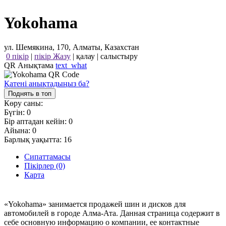
Yokohama
ул. Шемякина, 170, Алматы, Казахстан
0 пікір
|
пікір Жазу
|
қалау
|
салыстыру
QR Анықтама
text_what
Қатені анықтадыңыз ба?
Поднять в топ
Көру саны:
Бүгін:
0
Бір аптадан кейін:
0
Айына:
0
Барлық уақытта:
16
Сипаттамасы
Пікірлер (0)
Карта
«Yokohama» занимается продажей шин и дисков для
автомобилей в городе Алма-Ата. Данная страница содержит в
себе основную информацию о компании, ее контактные