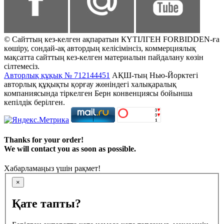
© Сайттың кез-келген ақпаратын КҮТІЛГЕН FORBIDDEN-ға
көшіру, сондай-ақ автордың келісімінсіз, коммерциялық
мақсатта сайттың кез-келген материалын пайдалану көзін
сілтемесіз.
Авторлық құқық № 712144451
АҚШ-тың Нью-Йорктегі
авторлық құқықты қорғау жөніндегі халықаралық
компаниясында тіркелген Берн конвенциясы бойынша
кепілдік берілген.
Thanks for your order!
We will contact you as soon as possible.
Хабарламаңыз үшін рақмет!
×
Қате тапты?