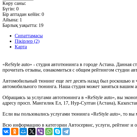
Көру саны:
Бүгін:
0
Бір аптадан кейін:
0
Айына:
1
Барлық уақытта:
19
Сипаттамасы
Пікірлер (2)
Карта
«ReStyle auto» - студия автотюнинга в городе Астана. Данная
прочитать отзывы, ознакомиться с общим рейтингом студии авт
Автомобильный тюнинг еще лет десять назад был роскошью и че
автомобильного тюнинга. Наша студия может заняться вашим ав
Обращаясь за услугами автотюнинга в «ReStyle auto», вы экон
адресу просп. Мангилик Ел, 17, Нур-Султан (Астана), Казахста
Если вы пользовались услугами тюнинга «ReStyle auto», то вы 
Всю информацию в категории Автосервис, услуги, рейтинг и о