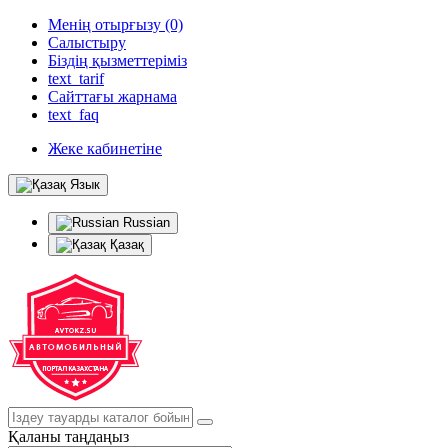
Менің отырғызу (0)
Салыстыру
Біздің қызметтеріміз
text_tarif
Сайттағы жарнама
text_faq
Жеке кабинетіне
Язык
Russian
Қазақ
Қаланы таңдаңыз