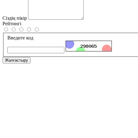
Сіздің пікір
Рейтингі
Введите код
Жалғастыру