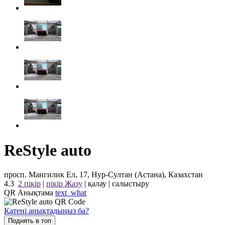
ReStyle auto
просп. Мангилик Ел, 17, Нур-Султан (Астана), Казахстан
4.3
2 пікір
|
пікір Жазу
|
қалау
|
салыстыру
QR Анықтама
text_what
Қатені анықтадыңыз ба?
Поднять в топ