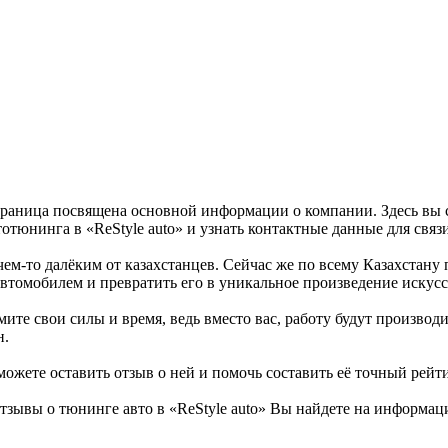
 страница посвящена основной информации о компании. Здесь вы
отюнинга в «ReStyle auto» и узнать контактные данные для связ
м-то далёким от казахстанцев. Сейчас же по всему Казахстану 
томобилем и превратить его в уникальное произведение искусств
омите свои силы и время, ведь вместо вас, работу будут произв
н.
можете оставить отзыв о ней и помочь составить её точный рейт
тзывы о тюнинге авто в «ReStyle auto» Вы найдете на информац