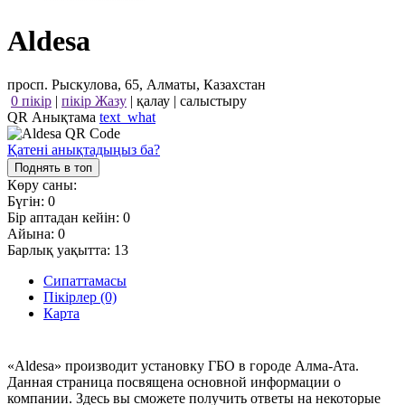
Aldesa
просп. Рыскулова, 65, Алматы, Казахстан
0 пікір
|
пікір Жазу
|
қалау
|
салыстыру
QR Анықтама
text_what
Қатені анықтадыңыз ба?
Поднять в топ
Көру саны:
Бүгін:
0
Бір аптадан кейін:
0
Айына:
0
Барлық уақытта:
13
Сипаттамасы
Пікірлер (0)
Карта
«Aldesa» производит установку ГБО в городе Алма-Ата.
Данная страница посвящена основной информации о
компании. Здесь вы сможете получить ответы на некоторые