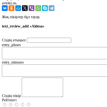
avtokz.su.
Жоқ пікірлер бұл тауар.
text_review_add «Aldesa»
Сіздің атыңыз:
entry_pluses
entry_minuses
Сіздің пікір
Рейтингі