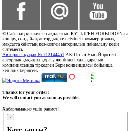
© Сайттың кез-келген ақпаратын КҮТІЛГЕН FORBIDDEN-ға
көшіру, сондай-ақ автордың келісімінсіз, коммерциялық
мақсатта сайттың кез-келген материалын пайдалану көзін
сілтемесіз.
Авторлық құқық № 712144451
АҚШ-тың Нью-Йорктегі
авторлық құқықты қорғау жөніндегі халықаралық
компаниясында тіркелген Берн конвенциясы бойынша
кепілдік берілген.
Thanks for your order!
We will contact you as soon as possible.
Хабарламаңыз үшін рақмет!
×
Қате тапты?