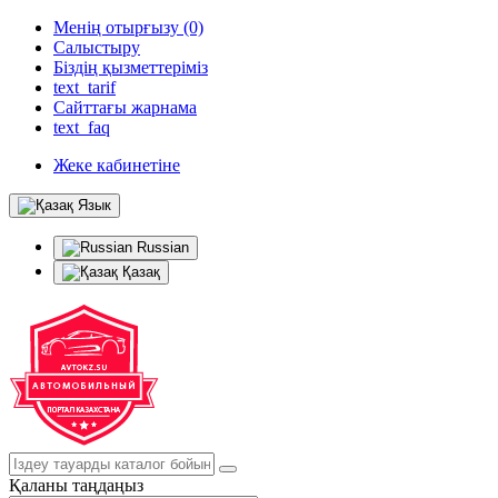
Менің отырғызу (0)
Салыстыру
Біздің қызметтеріміз
text_tarif
Сайттағы жарнама
text_faq
Жеке кабинетіне
Язык
Russian
Қазақ
Қаланы таңдаңыз