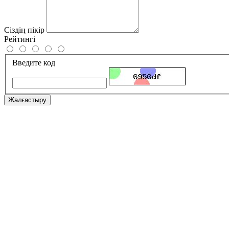
Сіздің пікір
Рейтингі
Введите код
Жалғастыру