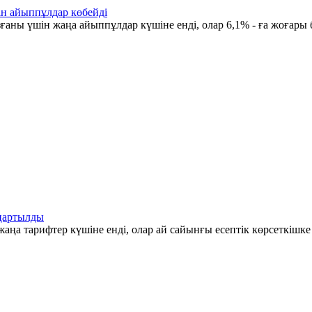
ін айыппұлдар көбейді
ғаны үшін жаңа айыппұлдар күшіне енді, олар 6,1% - ға жоғары 
аңартылды
аңа тарифтер күшіне енді, олар ай сайынғы есептік көрсеткішк