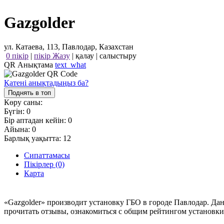
Gazgolder
ул. Катаева, 113, Павлодар, Казахстан
0 пікір
|
пікір Жазу
|
қалау
|
салыстыру
QR Анықтама
text_what
Қатені анықтадыңыз ба?
Поднять в топ
Көру саны:
Бүгін:
0
Бір аптадан кейін:
0
Айына:
0
Барлық уақытта:
12
Сипаттамасы
Пікірлер (0)
Карта
«Gazgolder» производит установку ГБО в городе Павлодар. Да
прочитать отзывы, ознакомиться с общим рейтингом установки 