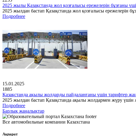
2025 жылы Қазақстанда жол қозғалысы ережелерін бұзғаны үш
2025 жылдан бастап Қазақстанда жол қозғалысы ережелерін бұз
Подробнее
15.01.2025
1885
Қазақстанда ақылы жолдарды пайдаланғаны үшін тарифтер ж
2025 жылдан бастап Қазақстанда ақылы жолдармен жүру үшін ж
Подробнее
Барлық жаңалықтар
Все автомобильные компании Казахстана
Ақпарат