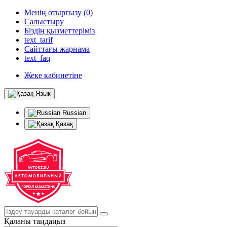
Менің отырғызу (0)
Салыстыру
Біздің қызметтеріміз
text_tarif
Сайттағы жарнама
text_faq
Жеке кабинетіне
Язык
Russian
Қазақ
Қаланы таңдаңыз