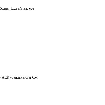
болды. Бұл айлық есе
е (АЕК) байланысты бол