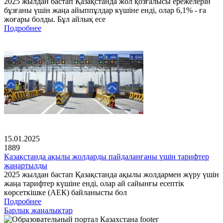
2025 жылдан бастап Қазақстанда жол қозғалысы ережелерін
бұзғаны үшін жаңа айыппұлдар күшіне енді, олар 6,1% - ға
жоғары болды. Бұл айлық есе
Подробнее
15.01.2025
1889
Қазақстанда ақылы жолдарды пайдаланғаны үшін тарифтер
жаңартылды
2025 жылдан бастап Қазақстанда ақылы жолдармен жүру үшін
жаңа тарифтер күшіне енді, олар ай сайынғы есептік
көрсеткішке (АЕК) байланысты бол
Подробнее
Барлық жаңалықтар