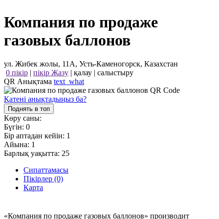
Компания по продаже
газовых баллонов
ул. Жибек жолы, 11А, Усть-Каменогорск, Казахстан
0 пікір
|
пікір Жазу
|
қалау
|
салыстыру
QR Анықтама
text_what
Қатені анықтадыңыз ба?
Поднять в топ
Көру саны:
Бүгін:
0
Бір аптадан кейін:
1
Айына:
1
Барлық уақытта:
25
Сипаттамасы
Пікірлер (0)
Карта
«Компания по продаже газовых баллонов» производит