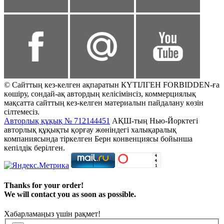
© Сайттың кез-келген ақпаратын КҮТІЛГЕН FORBIDDEN-ға
көшіру, сондай-ақ автордың келісімінсіз, коммерциялық
мақсатта сайттың кез-келген материалын пайдалану көзін
сілтемесіз.
Авторлық құқық № 712144451
АҚШ-тың Нью-Йорктегі
авторлық құқықты қорғау жөніндегі халықаралық
компаниясында тіркелген Берн конвенциясы бойынша
кепілдік берілген.
Thanks for your order!
We will contact you as soon as possible.
Хабарламаңыз үшін рақмет!