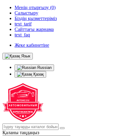
Менің отырғызу (0)
Салыстыру
Біздің қызметтеріміз
text_tarif
Сайттағы жарнама
text_faq
Жеке кабинетіне
Язык
Russian
Қазақ
Қаланы таңдаңыз