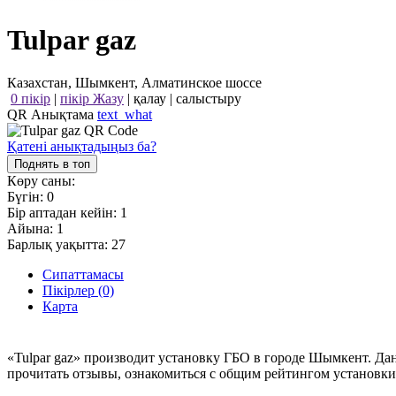
Tulpar gaz
Казахстан, Шымкент, Алматинское шоссе
0 пікір
|
пікір Жазу
|
қалау
|
салыстыру
QR Анықтама
text_what
Қатені анықтадыңыз ба?
Поднять в топ
Көру саны:
Бүгін:
0
Бір аптадан кейін:
1
Айына:
1
Барлық уақытта:
27
Сипаттамасы
Пікірлер (0)
Карта
«Tulpar gaz» производит установку ГБО в городе Шымкент. Да
прочитать отзывы, ознакомиться с общим рейтингом установки 