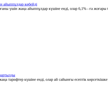
ін айыппұлдар көбейді
ғаны үшін жаңа айыппұлдар күшіне енді, олар 6,1% - ға жоғары 
аңартылды
аңа тарифтер күшіне енді, олар ай сайынғы есептік көрсеткішк