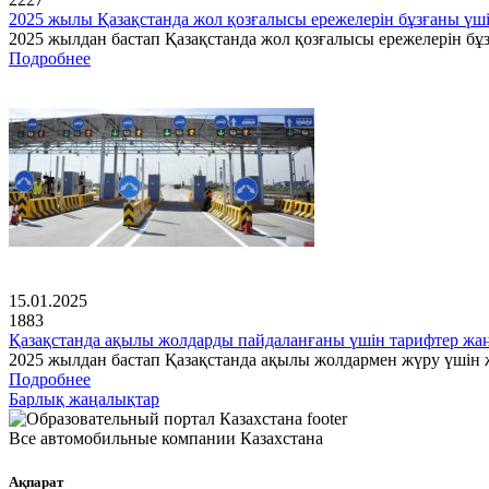
2025 жылы Қазақстанда жол қозғалысы ережелерін бұзғаны үш
2025 жылдан бастап Қазақстанда жол қозғалысы ережелерін бұз
Подробнее
15.01.2025
1883
Қазақстанда ақылы жолдарды пайдаланғаны үшін тарифтер ж
2025 жылдан бастап Қазақстанда ақылы жолдармен жүру үшін ж
Подробнее
Барлық жаңалықтар
Все автомобильные компании Казахстана
Ақпарат