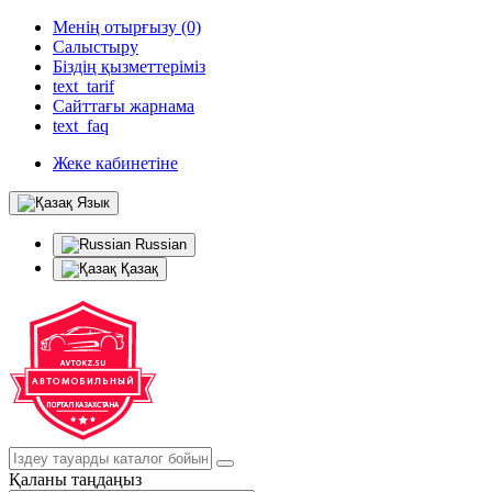
Менің отырғызу (0)
Салыстыру
Біздің қызметтеріміз
text_tarif
Сайттағы жарнама
text_faq
Жеке кабинетіне
Язык
Russian
Қазақ
Қаланы таңдаңыз