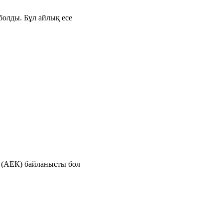
болды. Бұл айлық есе
е (АЕК) байланысты бол