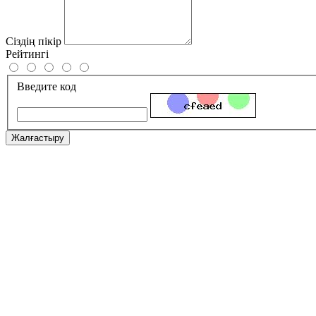
Сіздің пікір
Рейтингі
Введите код
Жалғастыру