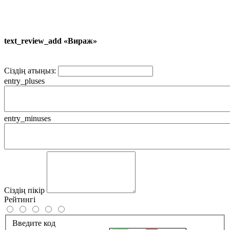
text_review_add «Вираж»
Сіздің атыңыз:
entry_pluses
entry_minuses
Сіздің пікір
Рейтингі
Введите код