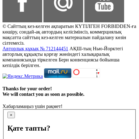
© Сайттың кез-келген ақпаратын КҮТІЛГЕН FORBIDDEN-ға
көшіру, сондай-ақ автордың келісімінсіз, коммерциялық
мақсатта сайттың кез-келген материалын пайдалану көзін
сілтемесіз.
Авторлық құқық № 712144451
АҚШ-тың Нью-Йорктегі
авторлық құқықты қорғау жөніндегі халықаралық
компаниясында тіркелген Берн конвенциясы бойынша
кепілдік берілген.
Thanks for your order!
We will contact you as soon as possible.
Хабарламаңыз үшін рақмет!
×
Қате тапты?