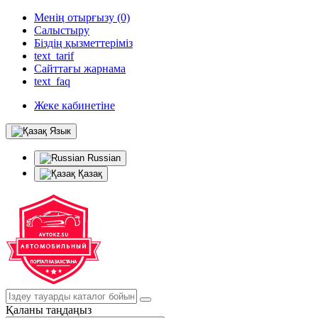
Менің отырғызу (0)
Салыстыру
Біздің қызметтеріміз
text_tarif
Сайттағы жарнама
text_faq
Жеке кабинетіне
Язык
Russian
Қазақ
Қаланы таңдаңыз