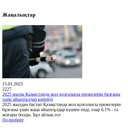
Жаңалықтар
15.01.2025
2227
2025 жылы Қазақстанда жол қозғалысы ережелерін бұзғаны
үшін айыппұлдар көбейді
2025 жылдан бастап Қазақстанда жол қозғалысы ережелерін
бұзғаны үшін жаңа айыппұлдар күшіне енді, олар 6,1% - ға
жоғары болды. Бұл айлық есе
Подробнее