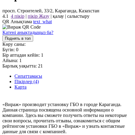
просп. Строителей, 33/2, Караганда, Казахстан
4.1
4 пікір
|
пікір Жазу
|
қалау
|
салыстыру
QR Анықтама
text_what
Қатені анықтадыңыз ба?
Поднять в топ
Көру саны:
Бүгін:
0
Бір аптадан кейін:
1
Айына:
1
Барлық уақытта:
21
Сипаттамасы
Пікірлер (4)
Карта
«Вираж» производит установку ГБО в городе Караганда.
Данная страница посвящена основной информации о
компании. Здесь вы сможете получить ответы на некоторые
свои вопросы, прочитать отзывы, ознакомиться с общим
рейтингом установки ГБО в «Вираж» и узнать контактные
данные для связи с компанией.