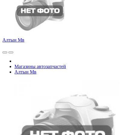
Алтын Мв
Магазины автозапчастей
Алтын Мв