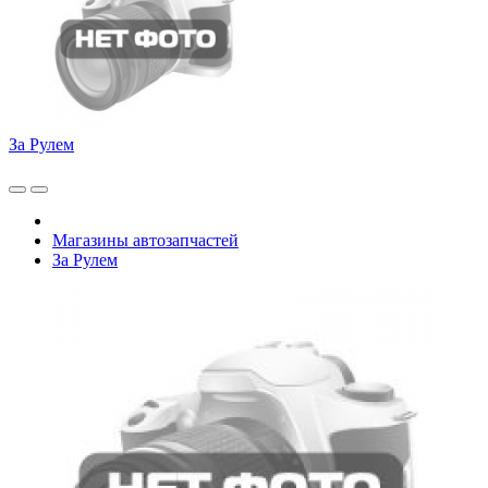
За Рулем
Магазины автозапчастей
За Рулем