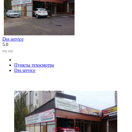
Dss service
5.0
Пункты техосмотра
Dss service