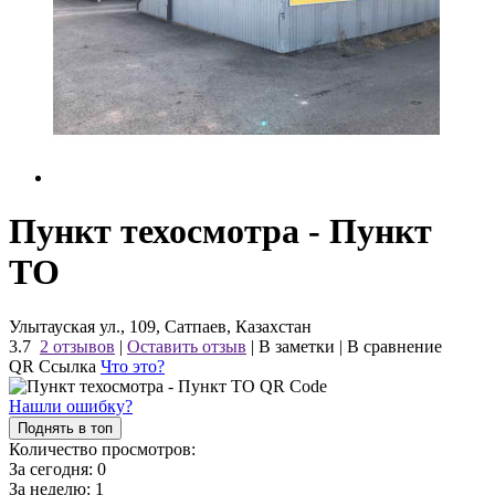
Пункт техосмотра - Пункт
ТО
Улытауская ул., 109, Сатпаев, Казахстан
3.7
2 отзывов
|
Оставить отзыв
|
В заметки
|
В сравнение
QR Ссылка
Что это?
Нашли ошибку?
Поднять в топ
Количество просмотров:
За сегодня:
0
За неделю:
1